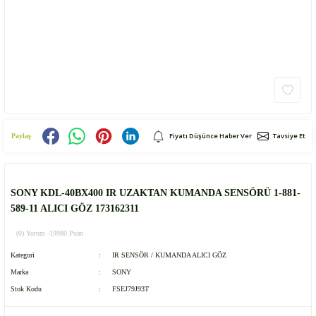
Fiyatı Düşünce Haber Ver
Tavsiye Et
Paylaş
SONY KDL-40BX400 IR UZAKTAN KUMANDA SENSÖRÜ 1-881-
589-11 ALICI GÖZ 173162311
(0) Yorum -
19980 Puan
Kategori
IR SENSÖR / KUMANDA ALICI GÖZ
Marka
SONY
Stok Kodu
FSEJ79J93T