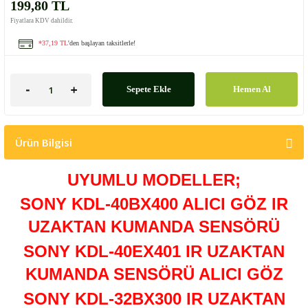
199,80 TL
Fiyatlara KDV dahildir.
*37,19 TL
'den başlayan taksitlerle!
Sepete Ekle
Hemen Al
Ürün Bilgisi
UYUMLU MODELLER;
SONY KDL-40BX400 ALICI GÖZ IR
UZAKTAN KUMANDA SENSÖRÜ
SONY KDL-40EX401 IR UZAKTAN
KUMANDA SENSÖRÜ ALICI GÖZ
SONY KDL-32BX300 IR UZAKTAN