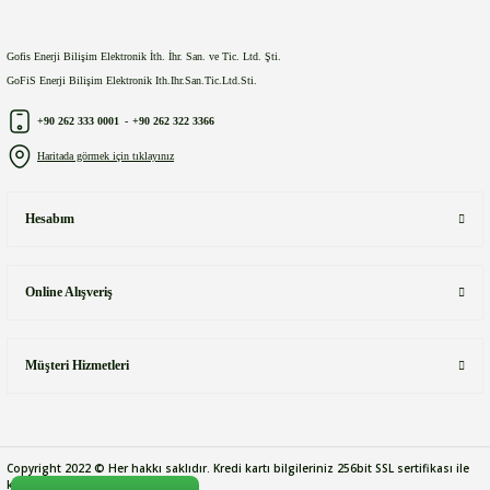
Gofis Enerji Bilişim Elektronik İth. İhr. San. ve Tic. Ltd. Şti.
GoFiS Enerji Bilişim Elektronik Ith.Ihr.San.Tic.Ltd.Sti.
+90 262 333 0001
-
+90 262 322 3366
Haritada görmek için tıklayınız
Hesabım
Online Alışveriş
Müşteri Hizmetleri
Copyright 2022 © Her hakkı saklıdır. Kredi kartı bilgileriniz 256bit SSL sertifikası ile
korunmaktadır.