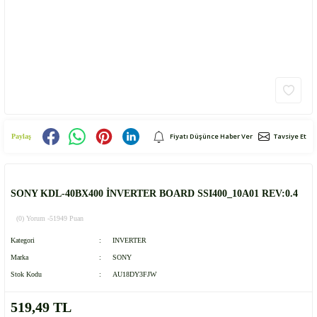
Fiyatı Düşünce Haber Ver
Tavsiye Et
Paylaş
SONY KDL-40BX400 İNVERTER BOARD SSI400_10A01 REV:0.4
(0) Yorum -
51949 Puan
Kategori
INVERTER
Marka
SONY
Stok Kodu
AU18DY3FJW
519,49 TL