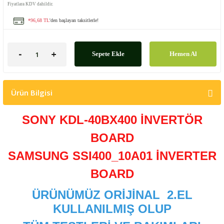
Fiyatlara KDV dahildir.
*96,68 TL
'den başlayan taksitlerle!
Sepete Ekle
Hemen Al
Ürün Bilgisi
SONY KDL-40BX400 İNVERTÖR
BOARD
SAMSUNG SSI400_10A01 İNVERTER
BOARD
ÜRÜNÜMÜZ ORİJİNAL
2.EL
KULLANILMIŞ OLUP