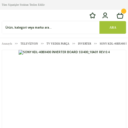
Tüm Siparişler Stoktan Teslim Edilir
ARA
Anasayfa
TELEVİZYON
TV YEDEK PARÇA
INVERTER
SONY KDL-40BX400 İN