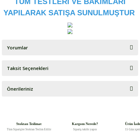
TÜM TESTLERİ VE BAKIMLARI
YAPILARAK SATIŞA SUNULMUŞTUR
Yorumlar
Taksit Seçenekleri
Bu ürüne ilk yorumu siz yapın!
Önerileriniz
Yorum Yaz
Bu ürünün fiyat bilgisi, resim, ürün açıklamalarında ve diğer
konularda yetersiz gördüğünüz noktaları öneri formunu kullanarak
tarafımıza iletebilirsiniz.
Görüş ve önerileriniz için teşekkür ederiz.
Stoktan Teslimat
Kargom Nerede?
Ürün İad
Tüm Siparişler Stoktan Teslim Edilir
Sipariş takibi yapın
15 Gün içer
Ürün resmi kalitesiz, bozuk veya görüntülenemiyor.