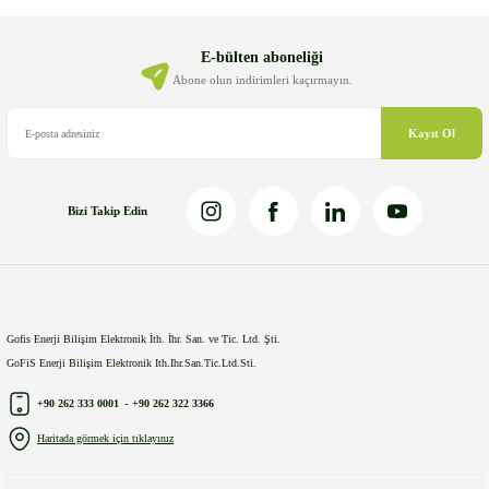
Ürün açıklamasında eksik bilgiler bulunuyor.
Ürün bilgilerinde hatalar bulunuyor.
E-bülten aboneliği
Ürün fiyatı diğer sitelerden daha pahalı.
Abone olun indirimleri kaçırmayın.
Bu ürüne benzer farklı alternatifler olmalı.
Kayıt Ol
Bizi Takip Edin
Gönder
Gofis Enerji Bilişim Elektronik İth. İhr. San. ve Tic. Ltd. Şti.
GoFiS Enerji Bilişim Elektronik Ith.Ihr.San.Tic.Ltd.Sti.
+90 262 333 0001
-
+90 262 322 3366
Haritada görmek için tıklayınız