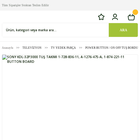
Tüm Siparişler Stoktan Teslim Edilir
ARA
Anasayfa
TELEVİZYON
TV YEDEK PARÇA
POWER BUTTON / ON OFF TUŞ BORDU