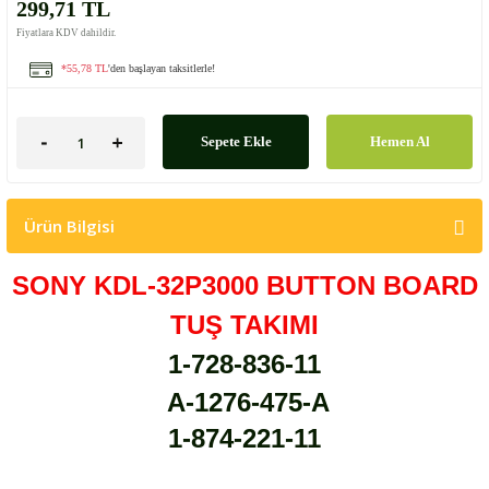
299,71 TL
Fiyatlara KDV dahildir.
*55,78 TL
'den başlayan taksitlerle!
Sepete Ekle
Hemen Al
Ürün Bilgisi
SONY KDL-32P3000 BUTTON BOARD
TUŞ TAKIMI
1-728-836-11
A-1276-475-A
1-874-221-11