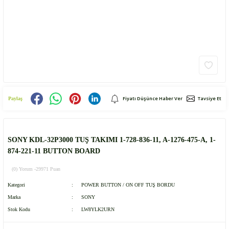
Fiyatı Düşünce Haber Ver
Tavsiye Et
Paylaş
SONY KDL-32P3000 TUŞ TAKIMI 1-728-836-11, A-1276-475-A, 1-
874-221-11 BUTTON BOARD
(0) Yorum -
29971 Puan
Kategori
POWER BUTTON / ON OFF TUŞ BORDU
Marka
SONY
Stok Kodu
LW8YLK2URN