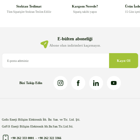
Görüş ve önerileriniz için teşekkür ederiz.
Stoktan Teslimat
Kargom Nerede?
Ürün İad
Tüm Siparişler Stoktan Teslim Edilir
Sipariş takibi yapın
15 Gün içer
Ürün resmi kalitesiz, bozuk veya görüntülenemiyor.
Ürün açıklamasında eksik bilgiler bulunuyor.
Ürün bilgilerinde hatalar bulunuyor.
E-bülten aboneliği
Ürün fiyatı diğer sitelerden daha pahalı.
Abone olun indirimleri kaçırmayın.
Bu ürüne benzer farklı alternatifler olmalı.
Kayıt Ol
Bizi Takip Edin
Gönder
Gofis Enerji Bilişim Elektronik İth. İhr. San. ve Tic. Ltd. Şti.
GoFiS Enerji Bilişim Elektronik Ith.Ihr.San.Tic.Ltd.Sti.
+90 262 333 0001
-
+90 262 322 3366