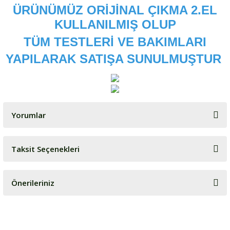
ÜRÜNÜMÜZ ORİJİNAL ÇIKMA 2.EL
KULLANILMIŞ OLUP
TÜM TESTLERİ VE BAKIMLARI
YAPILARAK SATIŞA SUNULMUŞTUR
Yorumlar
Taksit Seçenekleri
Bu ürüne ilk yorumu siz yapın!
Önerileriniz
Yorum Yaz
Bu ürünün fiyat bilgisi, resim, ürün açıklamalarında ve diğer
konularda yetersiz gördüğünüz noktaları öneri formunu kullanarak
tarafımıza iletebilirsiniz.