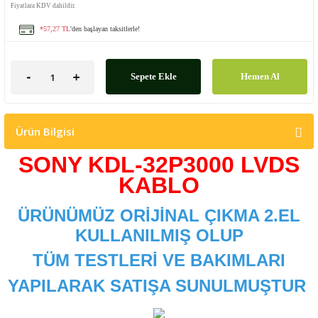
Fiyatlara KDV dahildir.
*57,27 TL
'den başlayan taksitlerle!
Sepete Ekle
Hemen Al
Ürün Bilgisi
SONY KDL-32P3000 LVDS
KABLO
ÜRÜNÜMÜZ ORİJİNAL ÇIKMA 2.EL
KULLANILMIŞ OLUP
TÜM TESTLERİ VE BAKIMLARI
YAPILARAK SATIŞA SUNULMUŞTUR