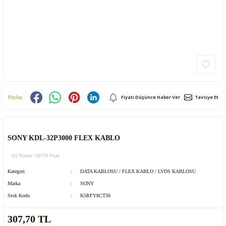
Fiyatı Düşünce Haber Ver
Tavsiye Et
Paylaş
SONY KDL-32P3000 FLEX KABLO
(0) Yorum -
30770 Puan
Kategori
DATA KABLOSU / FLEX KABLO / LVDS KABLOSU
Marka
SONY
Stok Kodu
K5RFY8CT36
307,70 TL