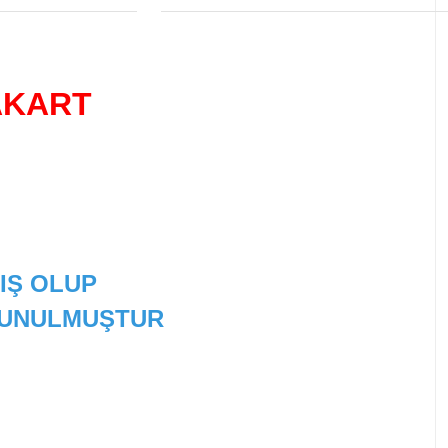
AKART
IŞ OLUP
 SUNULMUŞTUR