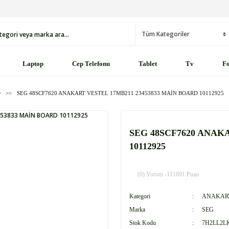
Laptop
Cep Telefonu
Tablet
Tv
Fo
D
SEG 48SCF7620 ANAKART VESTEL 17MB211 23453833 MAİN BOARD 10112925
SEG 48SCF7620 ANAK
10112925
(0) Yorum -
111891 Puan
Kategori
ANAKART
Marka
SEG
Stok Kodu
7H2LL2L