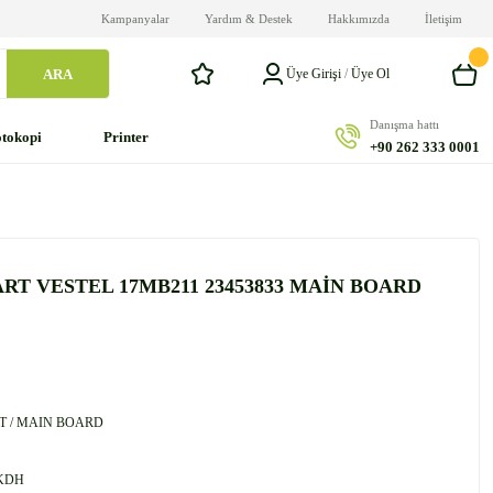
Kampanyalar
Yardım & Destek
Hakkımızda
İletişim
ARA
Üye Girişi
/
Üye Ol
Danışma hattı
tokopi
Printer
+90 262 333 0001
ART VESTEL 17MB211 23453833 MAİN BOARD
 / MAIN BOARD
KDH