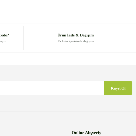
 diğer konularda yetersiz gördüğünüz noktaları öneri formunu kullanarak
Bu ürüne ilk yorumu siz yapın!
Yorum Yaz
rede?
Ürün İade & Değişim
yapın
15 Gün içerisinde değişim
Kayıt Ol
Gönder
Online Alışveriş