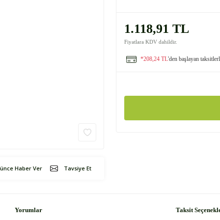
1.118,91 TL
Fiyatlara KDV dahildir.
*208,24 TL
'den başlayan taksitler
şünce Haber Ver
Tavsiye Et
Yorumlar
Taksit Seçenekl