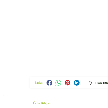
Fiyatı Dü
Paylaş
Ürün Bilgisi