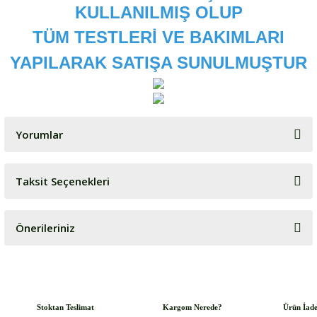
KULLANILMIŞ OLUP
TÜM TESTLERİ VE BAKIMLARI
YAPILARAK SATIŞA SUNULMUŞTUR
Yorumlar
Taksit Seçenekleri
Bu ürüne ilk yorumu siz yapın!
Önerileriniz
Yorum Yaz
Bu ürünün fiyat bilgisi, resim, ürün açıklamalarında ve diğer
konularda yetersiz gördüğünüz noktaları öneri formunu kullanarak
tarafımıza iletebilirsiniz.
Görüş ve önerileriniz için teşekkür ederiz.
Stoktan Teslimat
Kargom Nerede?
Ürün İad