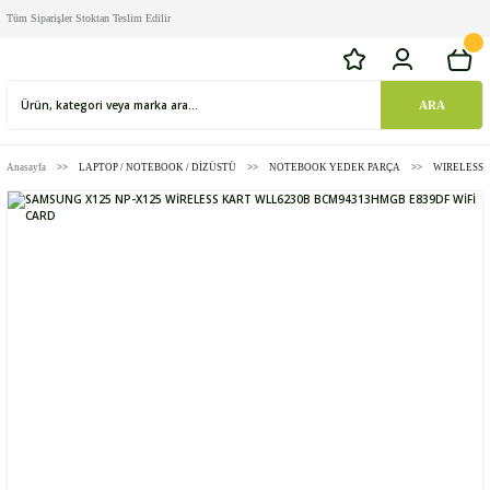
Tüm Siparişler Stoktan Teslim Edilir
ARA
Anasayfa
LAPTOP / NOTEBOOK / DİZÜSTÜ
NOTEBOOK YEDEK PARÇA
WIRELESS 