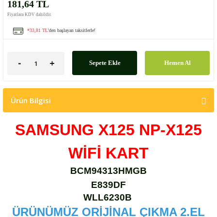
181,64 TL
Fiyatlara KDV dahildir.
*33,81 TL
'den başlayan taksitlerle!
Sepete Ekle
Hemen Al
Ürün Bilgisi
SAMSUNG X125 NP-X125
WİFİ KART
BCM94313HMGB
E839DF
WLL6230B
ÜRÜNÜMÜZ ORİJİNAL ÇIKMA 2.EL