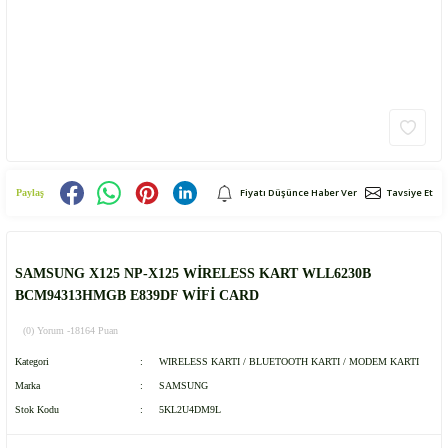
Fiyatı Düşünce Haber Ver
Tavsiye Et
Paylaş
SAMSUNG X125 NP-X125 WİRELESS KART WLL6230B
BCM94313HMGB E839DF WİFİ CARD
(0) Yorum -
18164 Puan
Kategori
WIRELESS KARTI / BLUETOOTH KARTI / MODEM KARTI
Marka
SAMSUNG
Stok Kodu
5KL2U4DM9L