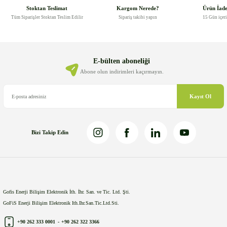
Görüş ve önerileriniz için teşekkür ederiz.
Stoktan Teslimat
Kargom Nerede?
Ürün İad
Tüm Siparişler Stoktan Teslim Edilir
Sipariş takibi yapın
15 Gün içer
Ürün resmi kalitesiz, bozuk veya görüntülenemiyor.
Ürün açıklamasında eksik bilgiler bulunuyor.
Ürün bilgilerinde hatalar bulunuyor.
E-bülten aboneliği
Ürün fiyatı diğer sitelerden daha pahalı.
Abone olun indirimleri kaçırmayın.
Bu ürüne benzer farklı alternatifler olmalı.
Kayıt Ol
Bizi Takip Edin
Gönder
Gofis Enerji Bilişim Elektronik İth. İhr. San. ve Tic. Ltd. Şti.
GoFiS Enerji Bilişim Elektronik Ith.Ihr.San.Tic.Ltd.Sti.
+90 262 333 0001
-
+90 262 322 3366