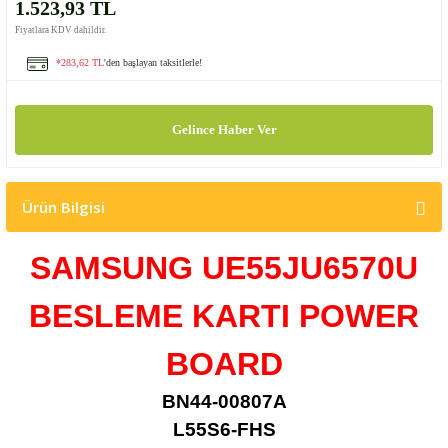
1.523,93 TL
Fiyatlara KDV dahildir.
*283,62 TL
'den başlayan taksitlerle!
Gelince Haber Ver
Ürün Bilgisi
SAMSUNG UE55JU6570U
BESLEME KARTI POWER
BOARD
BN44-00807A
L55S6-FHS