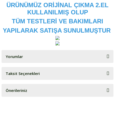
ÜRÜNÜMÜZ ORİJİNAL ÇIKMA 2.EL
KULLANILMIŞ OLUP
TÜM TESTLERİ VE BAKIMLARI
YAPILARAK SATIŞA SUNULMUŞTUR
Yorumlar
Taksit Seçenekleri
Bu ürüne ilk yorumu siz yapın!
Önerileriniz
Yorum Yaz
Bu ürünün fiyat bilgisi, resim, ürün açıklamalarında ve diğer
konularda yetersiz gördüğünüz noktaları öneri formunu kullanarak
tarafımıza iletebilirsiniz.