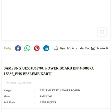
Fiyatı Düşünce Haber Ver
Tavsiye Et
Paylaş
SAMSUNG UE55JU6570U POWER BOARD BN44-00807A
L55S6_FHS BESLEME KARTI
(0) Yorum -
152393 Puan
Kategori
BESLEME KARTI / POWER BOARD
Marka
SAMSUNG
Stok Kodu
BFMLJBQDTS