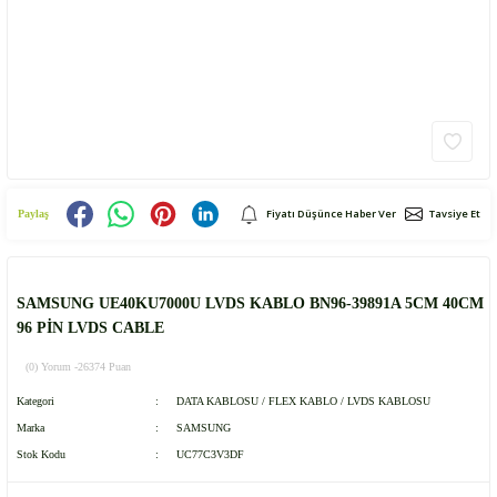
Fiyatı Düşünce Haber Ver
Tavsiye Et
Paylaş
SAMSUNG UE40KU7000U LVDS KABLO BN96-39891A 5CM 40CM
96 PİN LVDS CABLE
(0) Yorum -
26374 Puan
Kategori
DATA KABLOSU / FLEX KABLO / LVDS KABLOSU
Marka
SAMSUNG
Stok Kodu
UC77C3V3DF