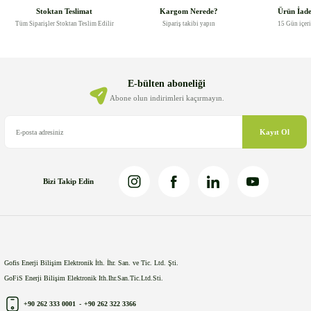
Görüş ve önerileriniz için teşekkür ederiz.
Stoktan Teslimat
Kargom Nerede?
Ürün İad
Tüm Siparişler Stoktan Teslim Edilir
Sipariş takibi yapın
15 Gün içer
Ürün resmi kalitesiz, bozuk veya görüntülenemiyor.
Ürün açıklamasında eksik bilgiler bulunuyor.
Ürün bilgilerinde hatalar bulunuyor.
E-bülten aboneliği
Ürün fiyatı diğer sitelerden daha pahalı.
Abone olun indirimleri kaçırmayın.
Bu ürüne benzer farklı alternatifler olmalı.
Kayıt Ol
Bizi Takip Edin
Gönder
Gofis Enerji Bilişim Elektronik İth. İhr. San. ve Tic. Ltd. Şti.
GoFiS Enerji Bilişim Elektronik Ith.Ihr.San.Tic.Ltd.Sti.
+90 262 333 0001
-
+90 262 322 3366