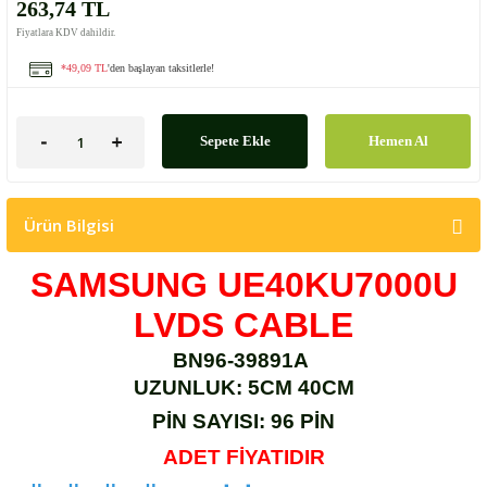
263,74 TL
Fiyatlara KDV dahildir.
*49,09 TL
'den başlayan taksitlerle!
Sepete Ekle
Hemen Al
Ürün Bilgisi
SAMSUNG UE40KU7000U
LVDS CABLE
BN96-39891A
UZUNLUK: 5CM 40CM
PİN SAYISI: 96 PİN
ADET FİYATIDIR