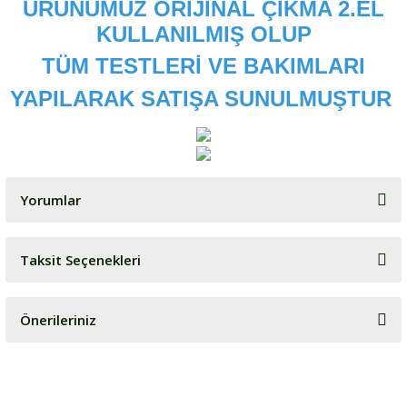
ÜRÜNÜMÜZ ORİJİNAL ÇIKMA 2.EL
KULLANILMIŞ OLUP
TÜM TESTLERİ VE BAKIMLARI
YAPILARAK SATIŞA SUNULMUŞTUR
Yorumlar
Taksit Seçenekleri
Bu ürüne ilk yorumu siz yapın!
Önerileriniz
Yorum Yaz
Bu ürünün fiyat bilgisi, resim, ürün açıklamalarında ve diğer
konularda yetersiz gördüğünüz noktaları öneri formunu kullanarak
tarafımıza iletebilirsiniz.