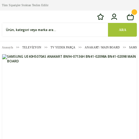
Tüm Siparişler Stoktan Teslim Edilir
ARA
Anasayfa
TELEVİZYON
TV YEDEK PARÇA
ANAKART / MAIN BOARD
SAMSU