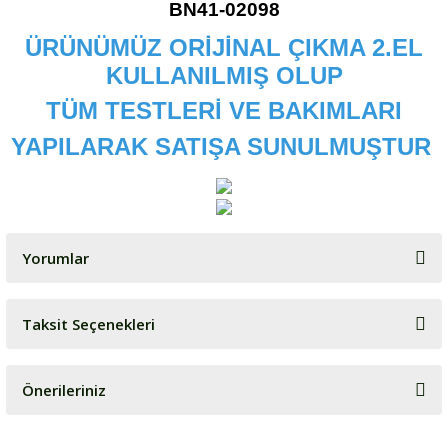
BN41-02098
ÜRÜNÜMÜZ ORİJİNAL ÇIKMA 2.EL
KULLANILMIŞ OLUP
TÜM TESTLERİ VE BAKIMLARI
YAPILARAK SATIŞA SUNULMUŞTUR
Yorumlar
Taksit Seçenekleri
Bu ürüne ilk yorumu siz yapın!
Önerileriniz
Yorum Yaz
Bu ürünün fiyat bilgisi, resim, ürün açıklamalarında ve diğer