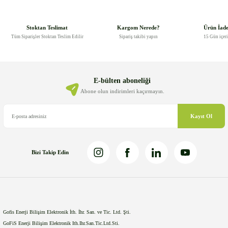
konularda yetersiz gördüğünüz noktaları öneri formunu kullanarak
tarafımıza iletebilirsiniz.
Görüş ve önerileriniz için teşekkür ederiz.
Stoktan Teslimat
Kargom Nerede?
Ürün İad
Tüm Siparişler Stoktan Teslim Edilir
Sipariş takibi yapın
15 Gün içer
Ürün resmi kalitesiz, bozuk veya görüntülenemiyor.
Ürün açıklamasında eksik bilgiler bulunuyor.
Ürün bilgilerinde hatalar bulunuyor.
E-bülten aboneliği
Ürün fiyatı diğer sitelerden daha pahalı.
Abone olun indirimleri kaçırmayın.
Bu ürüne benzer farklı alternatifler olmalı.
Kayıt Ol
Bizi Takip Edin
Gönder
Gofis Enerji Bilişim Elektronik İth. İhr. San. ve Tic. Ltd. Şti.
GoFiS Enerji Bilişim Elektronik Ith.Ihr.San.Tic.Ltd.Sti.