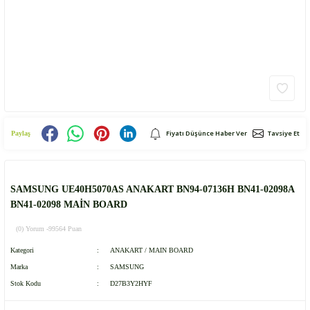
Fiyatı Düşünce Haber Ver
Tavsiye Et
Paylaş
SAMSUNG UE40H5070AS ANAKART BN94-07136H BN41-02098A
BN41-02098 MAİN BOARD
(0) Yorum -
99564 Puan
Kategori
ANAKART / MAIN BOARD
Marka
SAMSUNG
Stok Kodu
D27B3Y2HYF