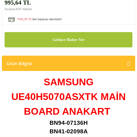
995,64 TL
Fiyatlara KDV dahildir.
*185,30 TL
'den başlayan taksitlerle!
Gelince Haber Ver
Ürün Bilgisi
SAMSUNG
UE40H5070ASXTK MAİN
BOARD ANAKART
BN94-07136H
BN41-02098A