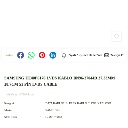
Fiyatı Düşünce Haber Ver
Tavsiye Et
Paylaş
SAMSUNG UE40F6170 LVDS KABLO BN96-27044D 27,33MM
28,7CM 51 PİN LVDS CABLE
(0) Yorum -
37363 Puan
Kategori
DATA KABLOSU / FLEX KABLO / LVDS KABLOSU
Marka
SAMSUNG
Stok Kodu
GJM2E7L8L3