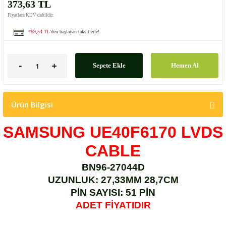
373,63 TL
Fiyatlara KDV dahildir.
*69,54 TL
'den başlayan taksitlerle!
Sepete Ekle
Hemen Al
Ürün Bilgisi
SAMSUNG UE40F6170 LVDS
CABLE
BN96-27044D
UZUNLUK: 27,33MM 28,7CM
PİN SAYISI: 51 PİN
ADET FİYATIDIR