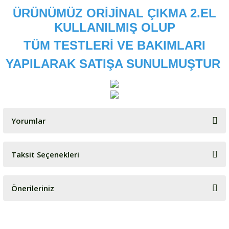
ÜRÜNÜMÜZ ORİJİNAL ÇIKMA 2.EL
KULLANILMIŞ OLUP
TÜM TESTLERİ VE BAKIMLARI
YAPILARAK SATIŞA SUNULMUŞTUR
Yorumlar
Taksit Seçenekleri
Bu ürüne ilk yorumu siz yapın!
Önerileriniz
Yorum Yaz
Bu ürünün fiyat bilgisi, resim, ürün açıklamalarında ve diğer
konularda yetersiz gördüğünüz noktaları öneri formunu kullanarak