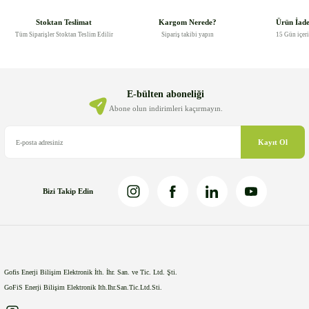
tarafımıza iletebilirsiniz.
Görüş ve önerileriniz için teşekkür ederiz.
Stoktan Teslimat
Kargom Nerede?
Ürün İad
Tüm Siparişler Stoktan Teslim Edilir
Sipariş takibi yapın
15 Gün içer
Ürün resmi kalitesiz, bozuk veya görüntülenemiyor.
Ürün açıklamasında eksik bilgiler bulunuyor.
Ürün bilgilerinde hatalar bulunuyor.
E-bülten aboneliği
Ürün fiyatı diğer sitelerden daha pahalı.
Abone olun indirimleri kaçırmayın.
Bu ürüne benzer farklı alternatifler olmalı.
Kayıt Ol
Bizi Takip Edin
Gönder
Gofis Enerji Bilişim Elektronik İth. İhr. San. ve Tic. Ltd. Şti.
GoFiS Enerji Bilişim Elektronik Ith.Ihr.San.Tic.Ltd.Sti.