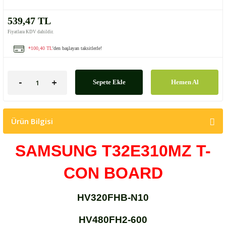
539,47 TL
Fiyatlara KDV dahildir.
*100,40 TL
'den başlayan taksitlerle!
Sepete Ekle
Hemen Al
Ürün Bilgisi
SAMSUNG T32E310MZ T-
CON BOARD
HV320FHB-N10
HV480FH2-600