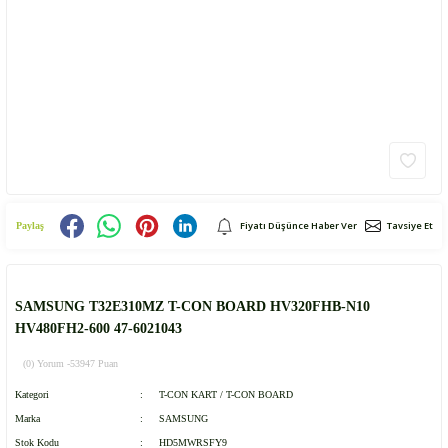
Fiyatı Düşünce Haber Ver
Tavsiye Et
Paylaş
SAMSUNG T32E310MZ T-CON BOARD HV320FHB-N10
HV480FH2-600 47-6021043
(0) Yorum -
53947 Puan
Kategori
T-CON KART / T-CON BOARD
Marka
SAMSUNG
Stok Kodu
HD5MWRSFY9