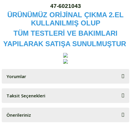
47-6021043
ÜRÜNÜMÜZ ORİJİNAL ÇIKMA 2.EL
KULLANILMIŞ OLUP
TÜM TESTLERİ VE BAKIMLARI
YAPILARAK SATIŞA SUNULMUŞTUR
Yorumlar
Taksit Seçenekleri
Bu ürüne ilk yorumu siz yapın!
Önerileriniz
Yorum Yaz
Bu ürünün fiyat bilgisi, resim, ürün açıklamalarında ve diğer