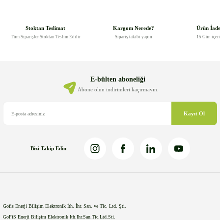
konularda yetersiz gördüğünüz noktaları öneri formunu kullanarak
tarafımıza iletebilirsiniz.
Görüş ve önerileriniz için teşekkür ederiz.
Stoktan Teslimat
Kargom Nerede?
Ürün İad
Tüm Siparişler Stoktan Teslim Edilir
Sipariş takibi yapın
15 Gün içer
Ürün resmi kalitesiz, bozuk veya görüntülenemiyor.
Ürün açıklamasında eksik bilgiler bulunuyor.
Ürün bilgilerinde hatalar bulunuyor.
E-bülten aboneliği
Ürün fiyatı diğer sitelerden daha pahalı.
Abone olun indirimleri kaçırmayın.
Bu ürüne benzer farklı alternatifler olmalı.
Kayıt Ol
Bizi Takip Edin
Gönder
Gofis Enerji Bilişim Elektronik İth. İhr. San. ve Tic. Ltd. Şti.
GoFiS Enerji Bilişim Elektronik Ith.Ihr.San.Tic.Ltd.Sti.