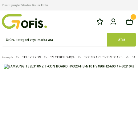
Tüm Siparişler Stoktan Teslim Edilir
ARA
Anasayfa
TELEVİZYON
TV YEDEK PARÇA
T-CON KART / T-CON BOARD
SAM