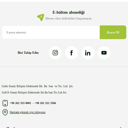
Ürün açıklamasında eksik bilgiler bulunuyor.
Ürün bilgilerinde hatalar bulunuyor.
E-bülten aboneliği
Ürün fiyatı diğer sitelerden daha pahalı.
Abone olun indirimleri kaçırmayın.
Bu ürüne benzer farklı alternatifler olmalı.
Kayıt Ol
Bizi Takip Edin
Gönder
Gofis Enerji Bilişim Elektronik İth. İhr. San. ve Tic. Ltd. Şti.
GoFiS Enerji Bilişim Elektronik Ith.Ihr.San.Tic.Ltd.Sti.
+90 262 333 0001
-
+90 262 322 3366
Haritada görmek için tıklayınız