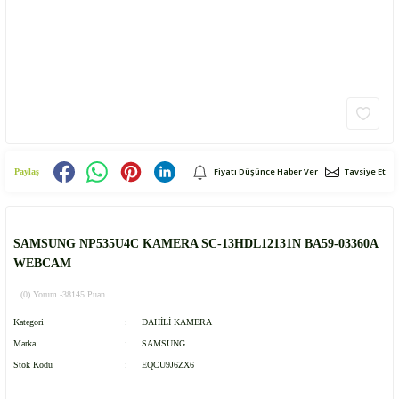
Fiyatı Düşünce Haber Ver
Tavsiye Et
Paylaş
SAMSUNG NP535U4C KAMERA SC-13HDL12131N BA59-03360A
WEBCAM
(0) Yorum -
38145 Puan
Kategori
DAHİLİ KAMERA
Marka
SAMSUNG
Stok Kodu
EQCU9J6ZX6