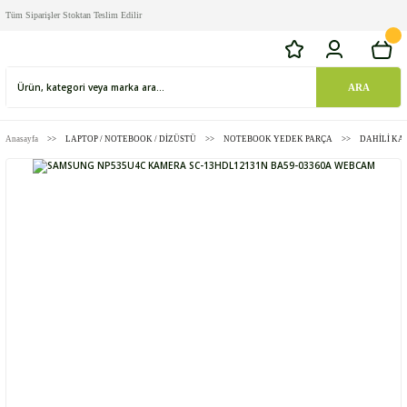
Tüm Siparişler Stoktan Teslim Edilir
ARA
Anasayfa
LAPTOP / NOTEBOOK / DİZÜSTÜ
NOTEBOOK YEDEK PARÇA
DAHİLİ K