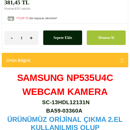
381,45 TL
Fiyatlara KDV dahildir.
*70,99 TL
'den başlayan taksitlerle!
Sepete Ekle
Hemen Al
Ürün Bilgisi
SAMSUNG NP535U4C
WEBCAM KAMERA
SC-13HDL12131N
BA59-03360A
ÜRÜNÜMÜZ ORİJİNAL ÇIKMA 2.EL
KULLANILMIŞ OLUP