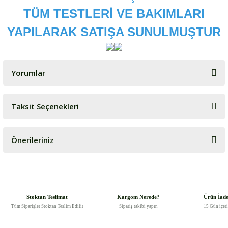
TÜM TESTLERİ VE BAKIMLARI
YAPILARAK SATIŞA SUNULMUŞTUR
Yorumlar
Taksit Seçenekleri
Bu ürüne ilk yorumu siz yapın!
Önerileriniz
Yorum Yaz
Bu ürünün fiyat bilgisi, resim, ürün açıklamalarında ve diğer
konularda yetersiz gördüğünüz noktaları öneri formunu kullanarak
tarafımıza iletebilirsiniz.
Görüş ve önerileriniz için teşekkür ederiz.
Stoktan Teslimat
Kargom Nerede?
Ürün İad
Tüm Siparişler Stoktan Teslim Edilir
Sipariş takibi yapın
15 Gün içer
Ürün resmi kalitesiz, bozuk veya görüntülenemiyor.