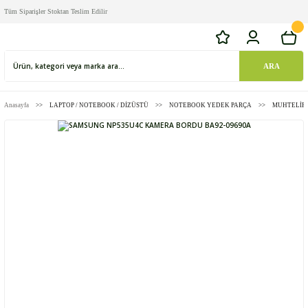
Tüm Siparişler Stoktan Teslim Edilir
ARA
Anasayfa
LAPTOP / NOTEBOOK / DİZÜSTÜ
NOTEBOOK YEDEK PARÇA
MUHTELİF 