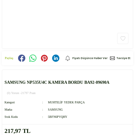
Fiyatı Düşünce Haber Ver
Tavsiye Et
Paylaş
SAMSUNG NP535U4C KAMERA BORDU BA92-09690A
(0) Yorum -
21797 Puan
Kategori
MUHTELİF YEDEK PARÇA
Marka
SAMSUNG
Stok Kodu
5BFN6PVQHY
217,97 TL