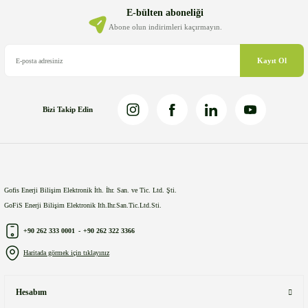
Ürün bilgilerinde hatalar bulunuyor.
E-bülten aboneliği
Ürün fiyatı diğer sitelerden daha pahalı.
Abone olun indirimleri kaçırmayın.
Bu ürüne benzer farklı alternatifler olmalı.
Kayıt Ol
Bizi Takip Edin
Gönder
Gofis Enerji Bilişim Elektronik İth. İhr. San. ve Tic. Ltd. Şti.
GoFiS Enerji Bilişim Elektronik Ith.Ihr.San.Tic.Ltd.Sti.
+90 262 333 0001
-
+90 262 322 3366
Haritada görmek için tıklayınız
Hesabım