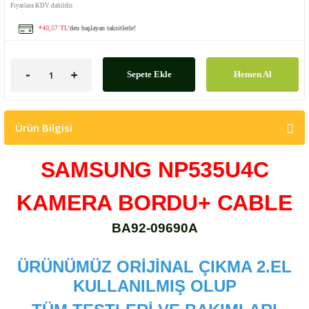
Fiyatlara KDV dahildir.
*40,57 TL
'den başlayan taksitlerle!
Sepete Ekle
Hemen Al
Ürün Bilgisi
SAMSUNG NP535U4C
KAMERA BORDU+ CABLE
BA92-09690A
ÜRÜNÜMÜZ ORİJİNAL ÇIKMA 2.EL
KULLANILMIŞ OLUP