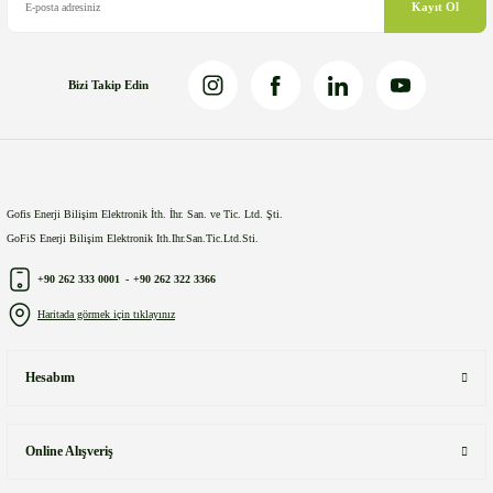
Kayıt Ol
Bizi Takip Edin
Gönder
Gofis Enerji Bilişim Elektronik İth. İhr. San. ve Tic. Ltd. Şti.
GoFiS Enerji Bilişim Elektronik Ith.Ihr.San.Tic.Ltd.Sti.
+90 262 333 0001
-
+90 262 322 3366
Haritada görmek için tıklayınız
Hesabım
Online Alışveriş