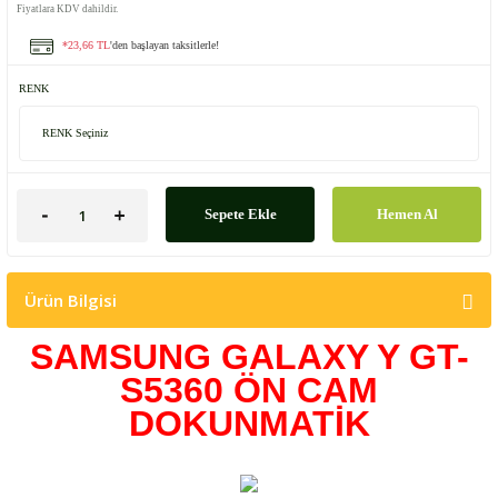
Fiyatlara KDV dahildir.
*23,66 TL
'den başlayan taksitlerle!
RENK
Sepete Ekle
Hemen Al
Ürün Bilgisi
SAMSUNG GALAXY Y GT-
S5360 ÖN CAM
DOKUNMATİK