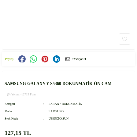
Tavsiye Et
Paylaş
SAMSUNG GALAXY Y S5360 DOKUNMATİK ÖN CAM
(0) Yorum -
12715 Puan
Kategori
EKRAN / DOKUNMATİK
Marka
SAMSUNG
Stok Kodu
U38UGNXSUN
127,15 TL