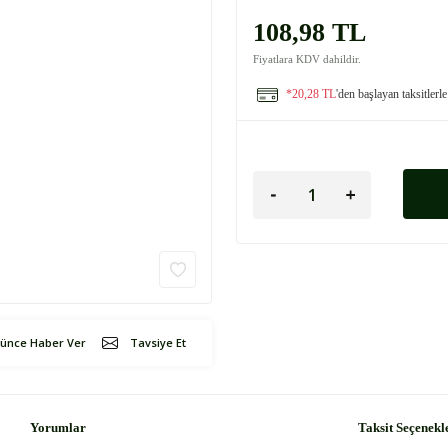
108,98 TL
Fiyatlara KDV dahildir.
*20,28 TL
'den başlayan taksitlerle
şünce Haber Ver
Tavsiye Et
Yorumlar
Taksit Seçenekl