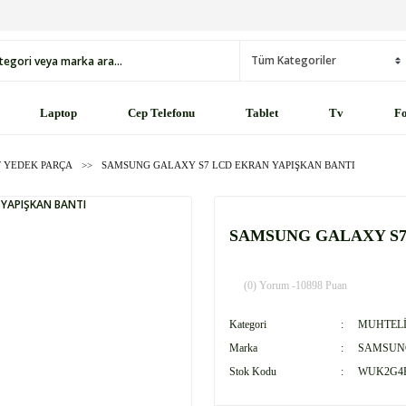
Laptop
Cep Telefonu
Tablet
Tv
Fo
 YEDEK PARÇA
SAMSUNG GALAXY S7 LCD EKRAN YAPIŞKAN BANTI
SAMSUNG GALAXY S7
(0) Yorum -
10898 Puan
Kategori
MUHTELİ
Marka
SAMSUN
Stok Kodu
WUK2G4