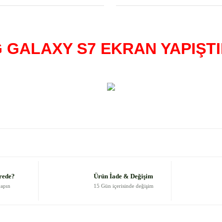
GALAXY S7 EKRAN YAPIŞTI
 diğer konularda yetersiz gördüğünüz noktaları öneri formunu kullanarak
Bu ürüne ilk yorumu siz yapın!
Yorum Yaz
rede?
Ürün İade & Değişim
yapın
15 Gün içerisinde değişim