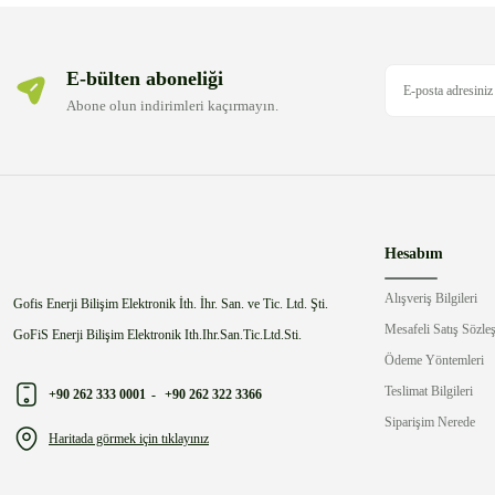
E-bülten aboneliği
Abone olun indirimleri kaçırmayın.
Hesabım
Alışveriş Bilgileri
Gofis Enerji Bilişim Elektronik İth. İhr. San. ve Tic. Ltd. Şti.
Mesafeli Satış Sözle
GoFiS Enerji Bilişim Elektronik Ith.Ihr.San.Tic.Ltd.Sti.
Ödeme Yöntemleri
Teslimat Bilgileri
+90 262 333 0001
-
+90 262 322 3366
Siparişim Nerede
Haritada görmek için tıklayınız