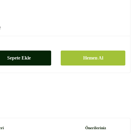
!
Sepete Ekle
Hemen Al
eri
Önerileriniz