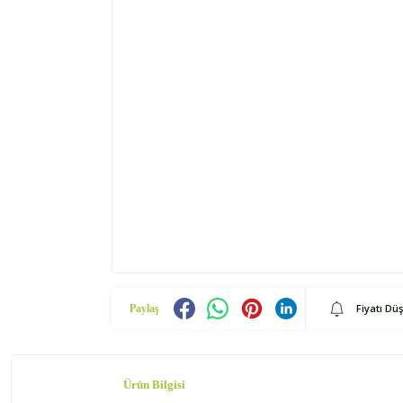
Fiyatı Dü
Paylaş
Ürün Bilgisi