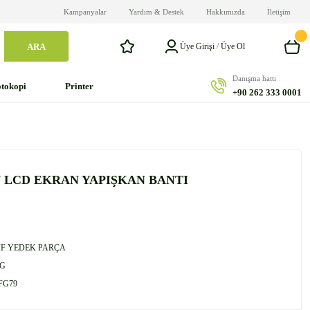
Kampanyalar
Yardım & Destek
Hakkımızda
İletişim
ARA
Üye Girişi
/
Üye Ol
Danışma hattı
tokopi
Printer
+90 262 333 0001
 LCD EKRAN YAPIŞKAN BANTI
F YEDEK PARÇA
G
FG79