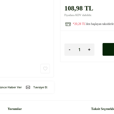
108,98 TL
Fiyatlara KDV dahildir.
*20,28 TL
'den başlayan taksitlerle
şünce Haber Ver
Tavsiye Et
Yorumlar
Taksit Seçenekl