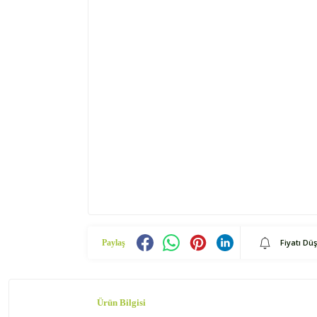
Fiyatı Dü
Paylaş
Ürün Bilgisi