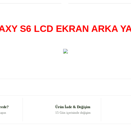
XY S6 LCD EKRAN ARKA YAP
 diğer konularda yetersiz gördüğünüz noktaları öneri formunu kullanarak
Bu ürüne ilk yorumu siz yapın!
Yorum Yaz
rede?
Ürün İade & Değişim
yapın
15 Gün içerisinde değişim