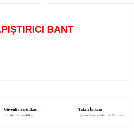
IŞTIRICI BANT
 tarafımıza iletebilirsiniz.
Güvenlik Sertifikası
Taksit İmkanı
256 bit SSL sertifikası
Uygun Vade Şartları ile 12 Taksit