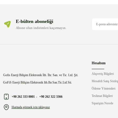
E-bülten aboneliği
Abone olun indirimleri kaçırmayın.
Hesabım
Alışveriş Bilgileri
Gofis Enerji Bilişim Elektronik İth. İhr. San. ve Tic. Ltd. Şti.
Mesafeli Satış Sözle
GoFiS Enerji Bilişim Elektronik Ith.Ihr.San.Tic.Ltd.Sti.
Ödeme Yöntemleri
Teslimat Bilgileri
+90 262 333 0001
-
+90 262 322 3366
Siparişim Nerede
Haritada görmek için tıklayınız