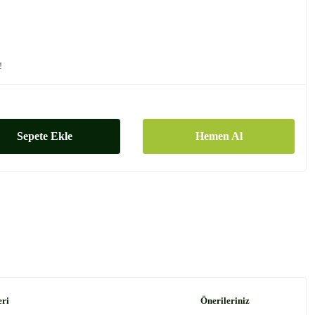
!
Sepete Ekle
Hemen Al
eri
Önerileriniz