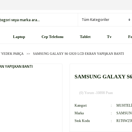
Laptop
Cep Telefonu
Tablet
Tv
Fo
 YEDEK PARÇA
SAMSUNG GALAXY S6 G920 LCD EKRAN YAPIŞKAN BANTI
SAMSUNG GALAXY S6
(0) Yorum -
10898 Puan
Kategori
MUHTELİ
Marka
SAMSUN
Stok Kodu
R1T6W2