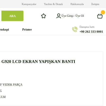
Kampanyalar
Yardım & Destek
Hakkımızda
İletişim
ARA
Üye Girişi
/
Üye Ol
Danışma hattı
tokopi
Printer
+90 262 333 0001
 G920 LCD EKRAN YAPIŞKAN BANTI
F YEDEK PARÇA
G
5ULM