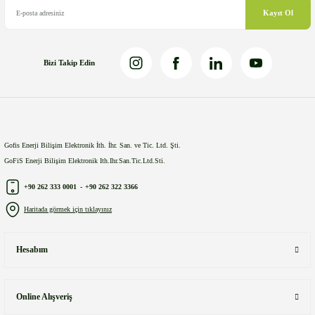
Kayıt Ol
Bizi Takip Edin
Gönder
Gofis Enerji Bilişim Elektronik İth. İhr. San. ve Tic. Ltd. Şti.
GoFiS Enerji Bilişim Elektronik Ith.Ihr.San.Tic.Ltd.Sti.
+90 262 333 0001
-
+90 262 322 3366
Haritada görmek için tıklayınız
Hesabım
Online Alışveriş