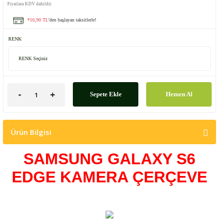
Fiyatlara KDV dahildir.
*16,90 TL
'den başlayan taksitlerle!
RENK
Sepete Ekle
Hemen Al
Ürün Bilgisi
SAMSUNG GALAXY S6
EDGE KAMERA ÇERÇEVE