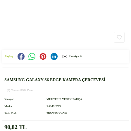
Tavsiye Et
Paylaş
SAMSUNG GALAXY S6 EDGE KAMERA ÇERCEVESİ
(0) Yorum -
9082 Puan
Kategori
MUHTELİF YEDEK PARÇA
Marka
SAMSUNG
Stok Kodu
3BWS9MXWY6
90,82 TL