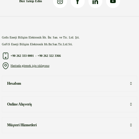
Bizi Takip Edin
Gönder
Gofis Enerji Bilişim Elektronik İth. İhr. San. ve Tic. Ltd. Şti.
GoFiS Enerji Bilişim Elektronik Ith.Ihr.San.Tic.Ltd.Sti.
+90 262 333 0001
-
+90 262 322 3366
Haritada görmek için tıklayınız
Hesabım
Online Alışveriş
Müşteri Hizmetleri