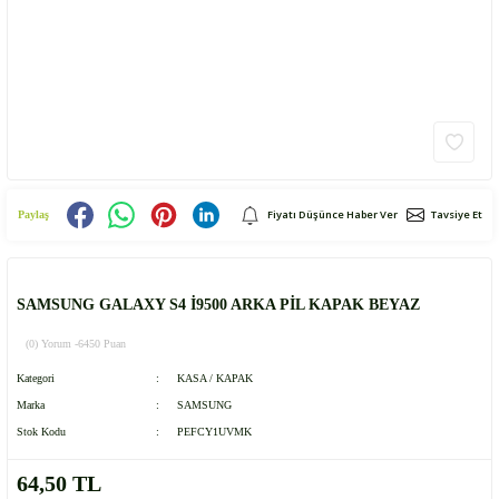
Fiyatı Düşünce Haber Ver
Tavsiye Et
Paylaş
SAMSUNG GALAXY S4 İ9500 ARKA PİL KAPAK BEYAZ
(0) Yorum -
6450 Puan
Kategori
KASA / KAPAK
Marka
SAMSUNG
Stok Kodu
PEFCY1UVMK
64,50 TL