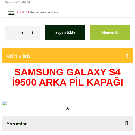
Fiyatlara KDV dahildir.
*12,00 TL
'den başlayan taksitlerle!
Sepete Ekle
Hemen Al
Ürün Bilgisi
SAMSUNG GALAXY S4
İ9500 ARKA PİL KAPAĞI
A
Yorumlar