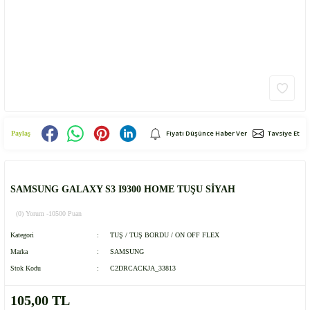
Fiyatı Düşünce Haber Ver
Tavsiye Et
Paylaş
SAMSUNG GALAXY S3 I9300 HOME TUŞU SİYAH
(0) Yorum -
10500 Puan
Kategori
TUŞ / TUŞ BORDU / ON OFF FLEX
Marka
SAMSUNG
Stok Kodu
C2DRCACKJA_33813
105,00 TL