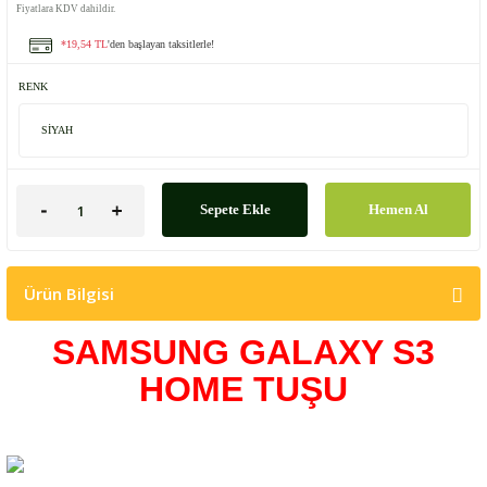
Fiyatlara KDV dahildir.
*19,54 TL
'den başlayan taksitlerle!
RENK
Sepete Ekle
Hemen Al
Ürün Bilgisi
SAMSUNG GALAXY S3
HOME TUŞU