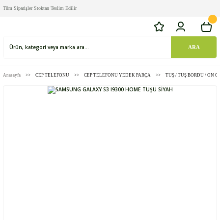
Tüm Siparişler Stoktan Teslim Edilir
ARA
Anasayfa
CEP TELEFONU
CEP TELEFONU YEDEK PARÇA
TUŞ / TUŞ BORDU / ON O