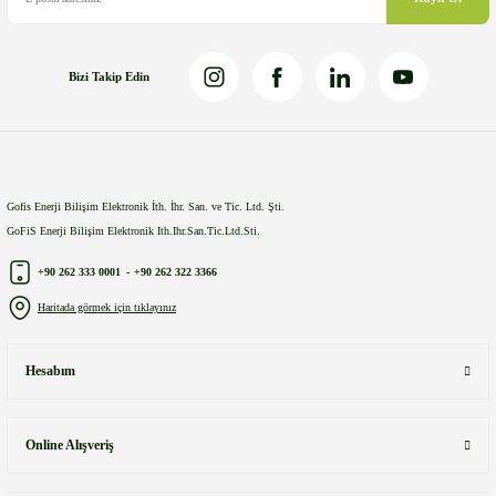
Bizi Takip Edin
Gönder
Gofis Enerji Bilişim Elektronik İth. İhr. San. ve Tic. Ltd. Şti.
GoFiS Enerji Bilişim Elektronik Ith.Ihr.San.Tic.Ltd.Sti.
+90 262 333 0001
-
+90 262 322 3366
Haritada görmek için tıklayınız
Hesabım
Online Alışveriş