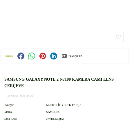
Tavsiye Et
Paylaş
SAMSUNG GALAXY NOTE 2 N7100 KAMERA CAMI LENS
ÇERÇEVE
(0) Yorum -
9605 Puan
Kategori
MUHTELİF YEDEK PARÇA
Marka
SAMSUNG
Stok Kodu
27VHGMQJXJ