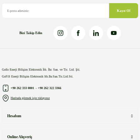
Bu ürüne benzer farklı alternatifler olmalı.
Kayıt Ol
Bizi Takip Edin
Gönder
Gofis Enerji Bilişim Elektronik İth. İhr. San. ve Tic. Ltd. Şti.
GoFiS Enerji Bilişim Elektronik Ith.Ihr.San.Tic.Ltd.Sti.
+90 262 333 0001
-
+90 262 322 3366
Haritada görmek için tıklayınız
Hesabım
Online Alışveriş