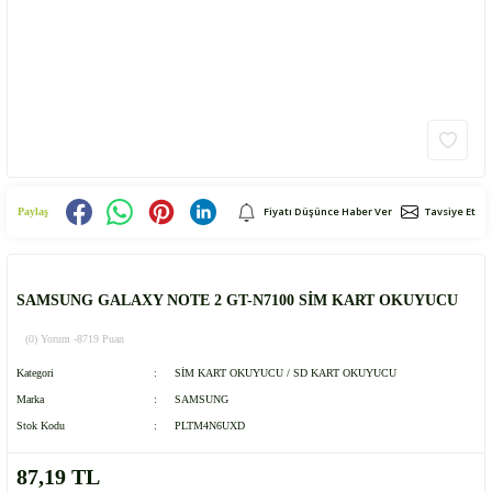
Fiyatı Düşünce Haber Ver
Tavsiye Et
Paylaş
SAMSUNG GALAXY NOTE 2 GT-N7100 SİM KART OKUYUCU
(0) Yorum -
8719 Puan
Kategori
SİM KART OKUYUCU / SD KART OKUYUCU
Marka
SAMSUNG
Stok Kodu
PLTM4N6UXD
87,19 TL