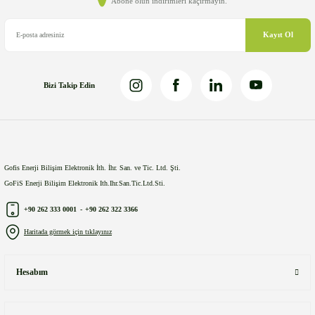
Ürün fiyatı diğer sitelerden daha pahalı.
Abone olun indirimleri kaçırmayın.
Bu ürüne benzer farklı alternatifler olmalı.
Kayıt Ol
Bizi Takip Edin
Gönder
Gofis Enerji Bilişim Elektronik İth. İhr. San. ve Tic. Ltd. Şti.
GoFiS Enerji Bilişim Elektronik Ith.Ihr.San.Tic.Ltd.Sti.
+90 262 333 0001
-
+90 262 322 3366
Haritada görmek için tıklayınız
Hesabım