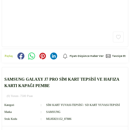
Fiyatı Düşünce Haber Ver
Tavsiye Et
Paylaş
SAMSUNG GALAXY J7 PRO SİM KART TEPSİSİ VE HAFIZA
KARTI KAPAĞI PEMBE
(0) Yorum -
7500 Puan
Kategori
SİM KART YUVASI-TEPSİSİ / SD KART YUVASI-TEPSİSİ
Marka
SAMSUNG
Stok Kodu
MLH5821152_87886