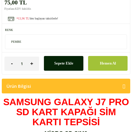
75,00 TL
Fiyatlara KDV dahildir.
*13,96 TL
'den başlayan taksitlerle!
RENK
Sepete Ekle
Hemen Al
Ürün Bilgisi
SAMSUNG GALAXY J7 PRO
SD KART KAPAĞI SİM
KARTI TEPSİSİ