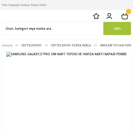
Tüm Siparişler Stoktan Teslim Edilir
ARA
Anasayfa
CEP TELEFONU
CEP TELEFONU YEDEK PARÇA
SİM KART YUVASI-TEPSİS