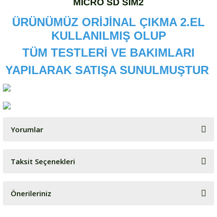
MİCRO SD SIM2
ÜRÜNÜMÜZ ORİJİNAL ÇIKMA 2.EL
KULLANILMIŞ OLUP
TÜM TESTLERİ VE BAKIMLARI
YAPILARAK SATIŞA SUNULMUŞTUR
Yorumlar
Taksit Seçenekleri
Bu ürüne ilk yorumu siz yapın!
Önerileriniz
Yorum Yaz
Bu ürünün fiyat bilgisi, resim, ürün açıklamalarında ve diğer