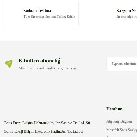
Ürün açıklamasında eksik bilgiler bulunuyor.
Stoktan Teslimat
Kargom Ne
Ürün bilgilerinde hatalar bulunuyor.
Tüm Siparişler Stoktan Teslim Edilir
Sipariş takibi 
Ürün fiyatı diğer sitelerden daha pahalı.
Bu ürüne benzer farklı alternatifler olmalı.
E-bülten aboneliği
Abone olun indirimleri kaçırmayın.
Hesabım
Alışveriş Bilgileri
Gofis Enerji Bilişim Elektronik İth. İhr. San. ve Tic. Ltd. Şti.
Mesafeli Satış Sözle
GoFiS Enerji Bilişim Elektronik Ith.Ihr.San.Tic.Ltd.Sti.