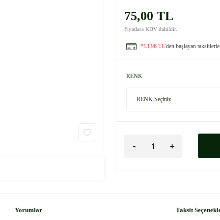
75,00 TL
Fiyatlara KDV dahildir.
*13,96 TL
'den başlayan taksitlerle
RENK
Yorumlar
Taksit Seçenekl