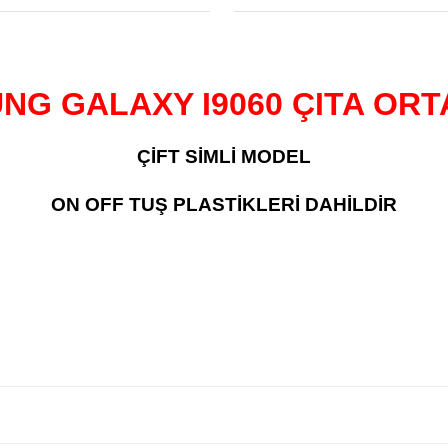
NG GALAXY I9060 ÇITA ORT
ÇİFT SİMLİ MODEL
ON OFF TUŞ PLASTİKLERİ DAHİLDİR
 diğer konularda yetersiz gördüğünüz noktaları öneri formunu kullanarak
Bu ürüne ilk yorumu siz yapın!