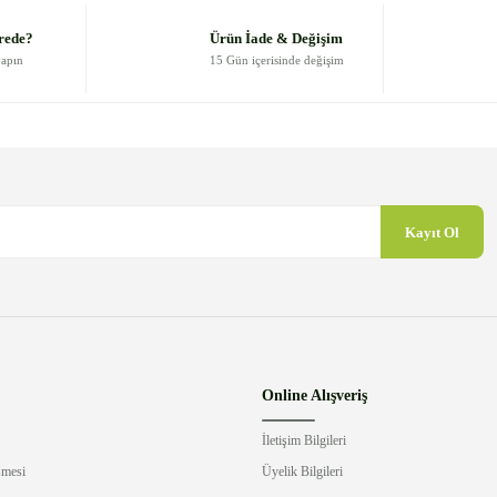
Yorum Yaz
rede?
Ürün İade & Değişim
yapın
15 Gün içerisinde değişim
Kayıt Ol
Gönder
Online Alışveriş
İletişim Bilgileri
şmesi
Üyelik Bilgileri