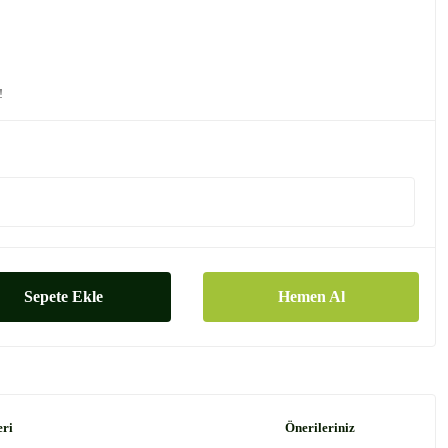
!
Sepete Ekle
Hemen Al
eri
Önerileriniz