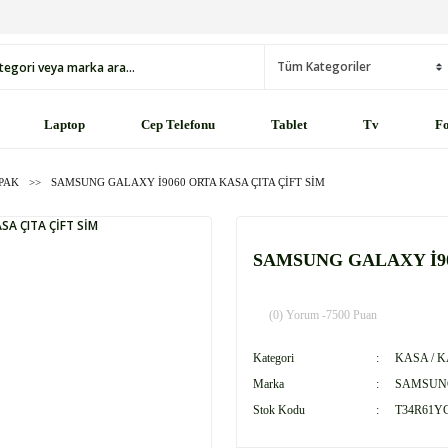
Laptop
Cep Telefonu
Tablet
Tv
Fo
APAK
SAMSUNG GALAXY İ9060 ORTA KASA ÇITA ÇİFT SİM
SAMSUNG GALAXY İ90
(0) Yorum -
7500 Puan
Kategori
KASA / 
Marka
SAMSUN
Stok Kodu
T34R61Y