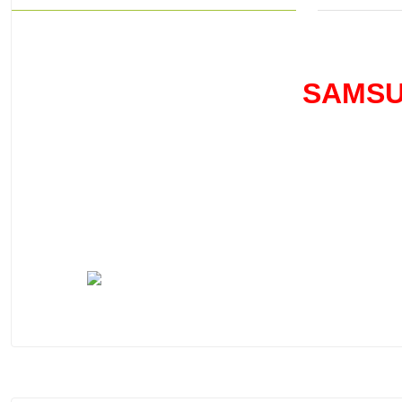
SAMSU
Bu ürünün fiyat bilgisi, resim, ürün açıklamalarında ve
Görüş ve önerileriniz için teşekkür ederiz.
Ürün resmi kalitesiz, bozuk veya görüntülenemiyor.