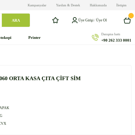
Kampanyalar
Yardım & Destek
Hakkımızda
İletişim
ARA
Üye Girişi
/
Üye Ol
Danışma hattı
tokopi
Printer
+90 262 333 0001
60 ORTA KASA ÇITA ÇİFT SİM
KAPAK
G
CVX