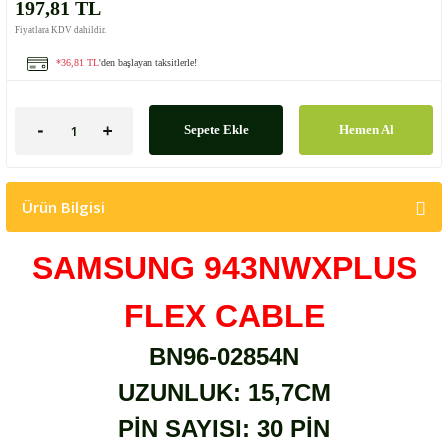
197,81 TL
Fiyatlara KDV dahildir.
*36,81 TL
'den başlayan taksitlerle!
Sepete Ekle
Hemen Al
Ürün Bilgisi
SAMSUNG 943NWXPLUS
FLEX CABLE
BN96-02854N
UZUNLUK: 15,7CM
PİN SAYISI: 30 PİN