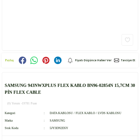
Fiyatı Düşünce Haber Ver
Tavsiye Et
Paylaş
SAMSUNG 943NWXPLUS FLEX KABLO BN96-02854N 15,7CM 30
PİN FLEX CABLE
(0) Yorum -
19781 Puan
Kategori
DATA KABLOSU / FLEX KABLO / LVDS KABLOSU
Marka
SAMSUNG
Stok Kodu
5JY3DN2D5Y