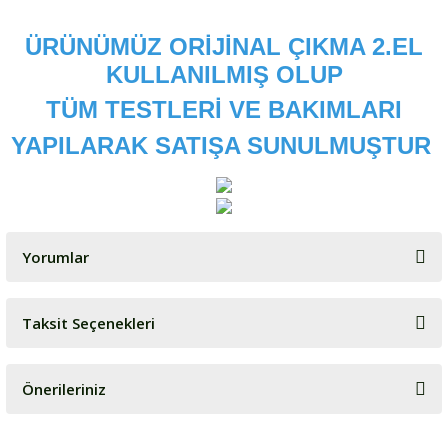
ÜRÜNÜMÜZ ORİJİNAL ÇIKMA 2.EL
KULLANILMIŞ OLUP
TÜM TESTLERİ VE BAKIMLARI
YAPILARAK SATIŞA SUNULMUŞTUR
Yorumlar
Taksit Seçenekleri
Bu ürüne ilk yorumu siz yapın!
Önerileriniz
Yorum Yaz
Bu ürünün fiyat bilgisi, resim, ürün açıklamalarında ve diğer