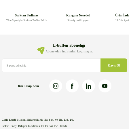
konularda yetersiz gördüğünüz noktaları öneri formunu kullanarak
tarafımıza iletebilirsiniz.
Görüş ve önerileriniz için teşekkür ederiz.
Stoktan Teslimat
Kargom Nerede?
Ürün İad
Tüm Siparişler Stoktan Teslim Edilir
Sipariş takibi yapın
15 Gün içer
Ürün resmi kalitesiz, bozuk veya görüntülenemiyor.
Ürün açıklamasında eksik bilgiler bulunuyor.
Ürün bilgilerinde hatalar bulunuyor.
E-bülten aboneliği
Ürün fiyatı diğer sitelerden daha pahalı.
Abone olun indirimleri kaçırmayın.
Bu ürüne benzer farklı alternatifler olmalı.
Kayıt Ol
Bizi Takip Edin
Gönder
Gofis Enerji Bilişim Elektronik İth. İhr. San. ve Tic. Ltd. Şti.
GoFiS Enerji Bilişim Elektronik Ith.Ihr.San.Tic.Ltd.Sti.