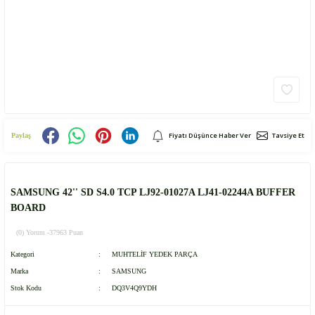
Fiyatı Düşünce Haber Ver
Tavsiye Et
Paylaş
SAMSUNG 42'' SD S4.0 TCP LJ92-01027A LJ41-02244A BUFFER
BOARD
(0) Yorum -
37963 Puan
Kategori
MUHTELİF YEDEK PARÇA
Marka
SAMSUNG
Stok Kodu
DQ3V4Q9YDH