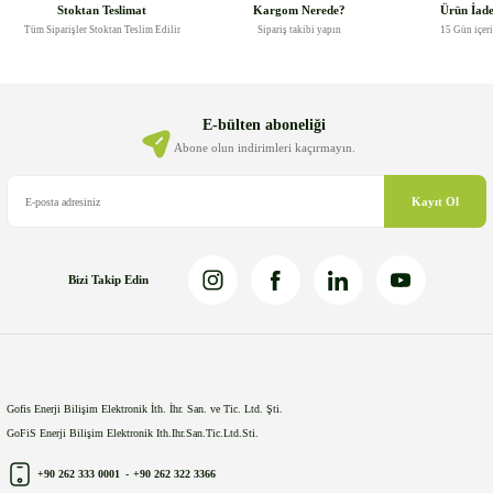
Görüş ve önerileriniz için teşekkür ederiz.
Stoktan Teslimat
Kargom Nerede?
Ürün İad
Tüm Siparişler Stoktan Teslim Edilir
Sipariş takibi yapın
15 Gün içer
Ürün resmi kalitesiz, bozuk veya görüntülenemiyor.
Ürün açıklamasında eksik bilgiler bulunuyor.
Ürün bilgilerinde hatalar bulunuyor.
E-bülten aboneliği
Ürün fiyatı diğer sitelerden daha pahalı.
Abone olun indirimleri kaçırmayın.
Bu ürüne benzer farklı alternatifler olmalı.
Kayıt Ol
Bizi Takip Edin
Gönder
Gofis Enerji Bilişim Elektronik İth. İhr. San. ve Tic. Ltd. Şti.
GoFiS Enerji Bilişim Elektronik Ith.Ihr.San.Tic.Ltd.Sti.
+90 262 333 0001
-
+90 262 322 3366