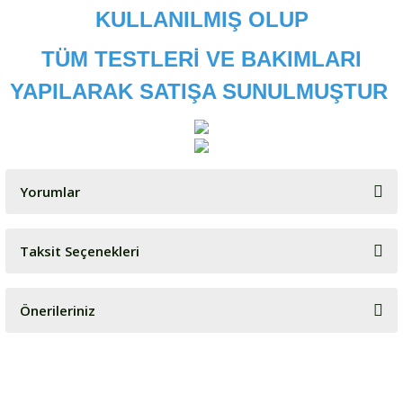
KULLANILMIŞ OLUP
TÜM TESTLERİ VE BAKIMLARI
YAPILARAK SATIŞA SUNULMUŞTUR
Yorumlar
Taksit Seçenekleri
Bu ürüne ilk yorumu siz yapın!
Önerileriniz
Yorum Yaz
Bu ürünün fiyat bilgisi, resim, ürün açıklamalarında ve diğer
konularda yetersiz gördüğünüz noktaları öneri formunu kullanarak
tarafımıza iletebilirsiniz.