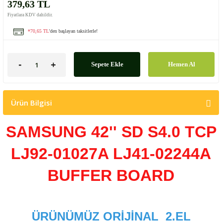
379,63 TL
Fiyatlara KDV dahildir.
*70,65 TL
'den başlayan taksitlerle!
Sepete Ekle
Hemen Al
Ürün Bilgisi
SAMSUNG 42'' SD S4.0 TCP
LJ92-01027A
LJ41-02244A
BUFFER BOARD
ÜRÜNÜMÜZ ORİJİNAL
2.EL