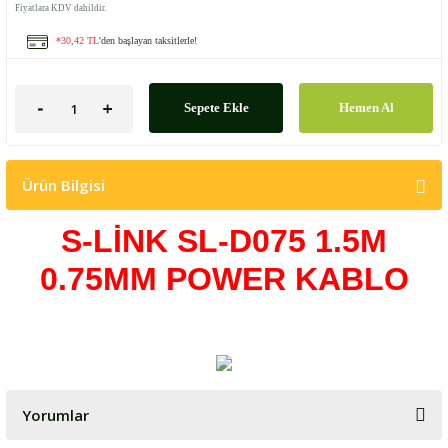
Fiyatlara KDV dahildir.
*30,42 TL
'den başlayan taksitlerle!
Sepete Ekle
Hemen Al
Ürün Bilgisi
S-LİNK SL-D075 1.5M
0.75MM POWER KABLO
Yorumlar