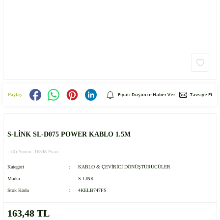
Fiyatı Düşünce Haber Ver
Tavsiye Et
Paylaş
S-LİNK SL-D075 POWER KABLO 1.5M
(0) Yorum -
16348 Puan
Kategori
KABLO & ÇEVİRİCİ DÖNÜŞTÜRÜCÜLER
Marka
S-LINK
Stok Kodu
4KELB747FS
163,48 TL