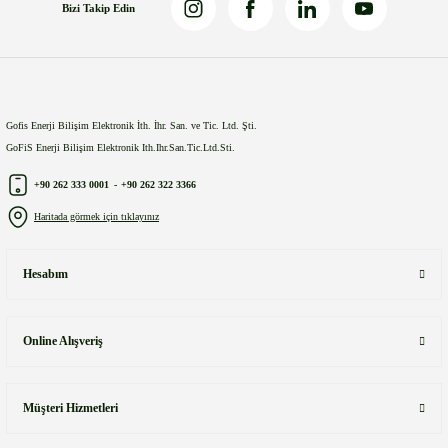
Bizi Takip Edin
Gönder
Gofis Enerji Bilişim Elektronik İth. İhr. San. ve Tic. Ltd. Şti.
GoFiS Enerji Bilişim Elektronik Ith.Ihr.San.Tic.Ltd.Sti.
+90 262 333 0001
-
+90 262 322 3366
Haritada görmek için tıklayınız
Hesabım
Online Alışveriş
Müşteri Hizmetleri