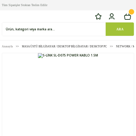
Tüm Siparişler Stoktan Teslim Edilir
ARA
Anasayfa
MASA ÜSTÜ BİLGİSAYAR / DESKTOP BİLGİSAYAR / DESKTOP PC
NETWORK / M