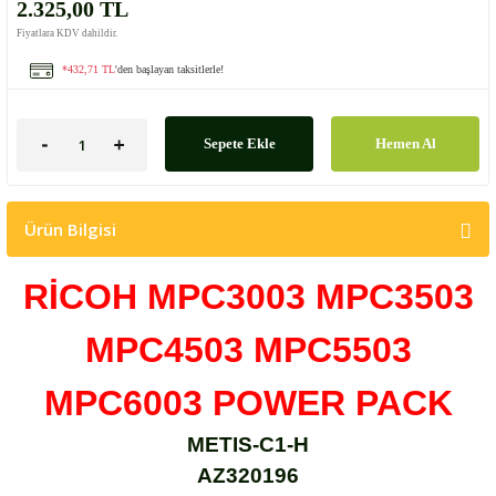
2.325,00 TL
Fiyatlara KDV dahildir.
*432,71 TL
'den başlayan taksitlerle!
Sepete Ekle
Hemen Al
Ürün Bilgisi
RİCOH MPC3003 MPC3503
MPC4503 MPC5503
MPC6003 POWER PACK
METIS-C1-H
AZ320196