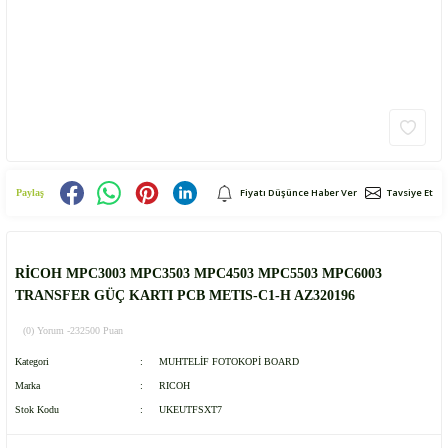
Fiyatı Düşünce Haber Ver
Tavsiye Et
Paylaş
RİCOH MPC3003 MPC3503 MPC4503 MPC5503 MPC6003
TRANSFER GÜÇ KARTI PCB METIS-C1-H AZ320196
(0) Yorum -
232500 Puan
Kategori
MUHTELİF FOTOKOPİ BOARD
Marka
RICOH
Stok Kodu
UKEUTFSXT7