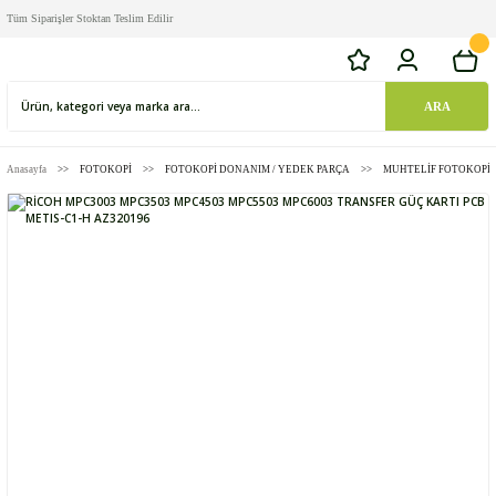
Tüm Siparişler Stoktan Teslim Edilir
ARA
Anasayfa
FOTOKOPİ
FOTOKOPİ DONANIM / YEDEK PARÇA
MUHTELİF FOTOKOPİ