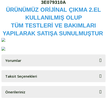
3E079310A
ÜRÜNÜMÜZ ORİJİNAL ÇIKMA 2.EL
KULLANILMIŞ OLUP
TÜM TESTLERİ VE BAKIMLARI
YAPILARAK SATIŞA SUNULMUŞTUR
Yorumlar
Taksit Seçenekleri
Bu ürüne ilk yorumu siz yapın!
Önerileriniz
Yorum Yaz
Bu ürünün fiyat bilgisi, resim, ürün açıklamalarında ve diğer