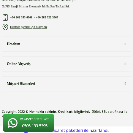
GoFiS Enerji Bilişim Elektronik Ith.Ihr.San.Tic.Ltd.Sti.
+90 262 333 0001
-
+90 262 322 3366
Haritada görmek için tıklayınız
Hesabım
Online Alışveriş
Müşteri Hizmetleri
Copyright 2022 © Her hakkı saklıdır. Kredi kartı bilgileriniz 256bit SSL sertifikası ile
korunmaktadır.
WHATSAPP DESTEK HATTI
0505 133 5395
ideasoft
ile
e-