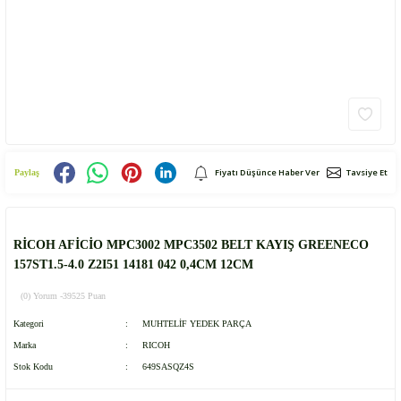
Fiyatı Düşünce Haber Ver
Tavsiye Et
Paylaş
RİCOH AFİCİO MPC3002 MPC3502 BELT KAYIŞ GREENECO
157ST1.5-4.0 Z2I51 14181 042 0,4CM 12CM
(0) Yorum -
39525 Puan
Kategori
MUHTELİF YEDEK PARÇA
Marka
RICOH
Stok Kodu
649SASQZ4S