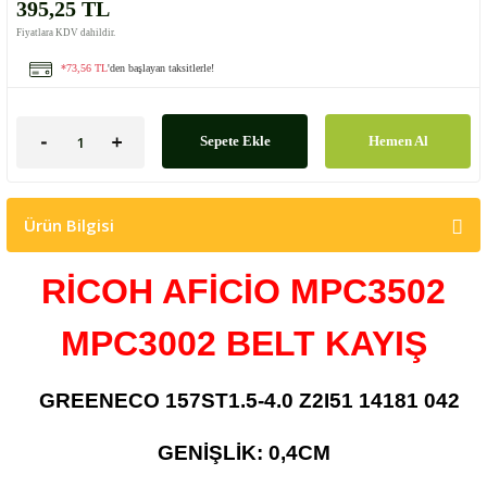
395,25 TL
Fiyatlara KDV dahildir.
*73,56 TL
'den başlayan taksitlerle!
Sepete Ekle
Hemen Al
Ürün Bilgisi
RİCOH AFİCİO MPC3502
MPC3002
BELT KAYIŞ
GREENECO 157ST1.5-4.0 Z2I51 14181 042
GENİŞLİK: 0,4CM