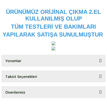
ÜRÜNÜMÜZ ORİJİNAL ÇIKMA 2.EL
KULLANILMIŞ OLUP
TÜM TESTLERİ VE BAKIMLARI
YAPILARAK SATIŞA SUNULMUŞTUR
Yorumlar
Taksit Seçenekleri
Bu ürüne ilk yorumu siz yapın!
Önerileriniz
Yorum Yaz
Bu ürünün fiyat bilgisi, resim, ürün açıklamalarında ve diğer