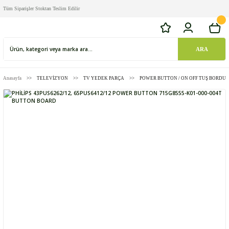
Tüm Siparişler Stoktan Teslim Edilir
ARA
Anasayfa
TELEVİZYON
TV YEDEK PARÇA
POWER BUTTON / ON OFF TUŞ BORDU