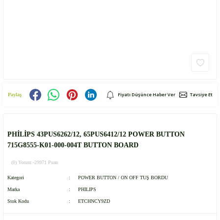
Fiyatı Düşünce Haber Ver
Tavsiye Et
Paylaş
PHİLİPS 43PUS6262/12, 65PUS6412/12 POWER BUTTON
715G8555-K01-000-004T BUTTON BOARD
(0) Yorum -
29971 Puan
Kategori
POWER BUTTON / ON OFF TUŞ BORDU
Marka
PHILIPS
Stok Kodu
ETCHNCY9ZD