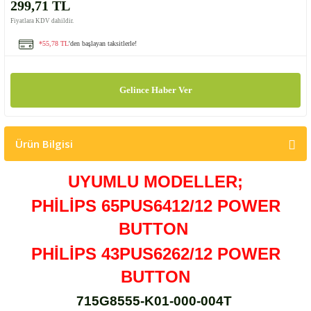
299,71 TL
Fiyatlara KDV dahildir.
*55,78 TL
'den başlayan taksitlerle!
Gelince Haber Ver
Ürün Bilgisi
UYUMLU MODELLER;
PHİLİPS 65PUS6412/12 POWER
BUTTON
PHİLİPS 43PUS6262/12 POWER
BUTTON
715G8555-K01-000-004T