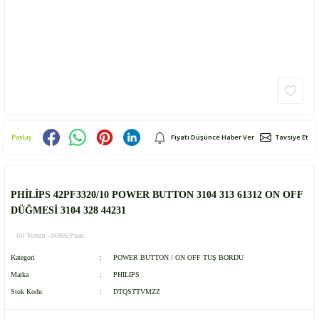
Fiyatı Düşünce Haber Ver
Tavsiye Et
Paylaş
PHİLİPS 42PF3320/10 POWER BUTTON 3104 313 61312 ON OFF
DÜĞMESİ 3104 328 44231
(0) Yorum -
34966 Puan
Kategori
POWER BUTTON / ON OFF TUŞ BORDU
Marka
PHILIPS
Stok Kodu
DTQSTTVMZZ