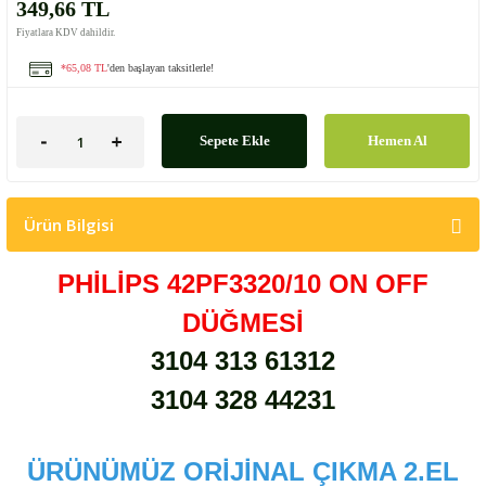
349,66 TL
Fiyatlara KDV dahildir.
*65,08 TL
'den başlayan taksitlerle!
Sepete Ekle
Hemen Al
Ürün Bilgisi
PHİLİPS 42PF3320/10 ON OFF
DÜĞMESİ
3104 313 61312
3104 328 44231
ÜRÜNÜMÜZ ORİJİNAL ÇIKMA 2.EL