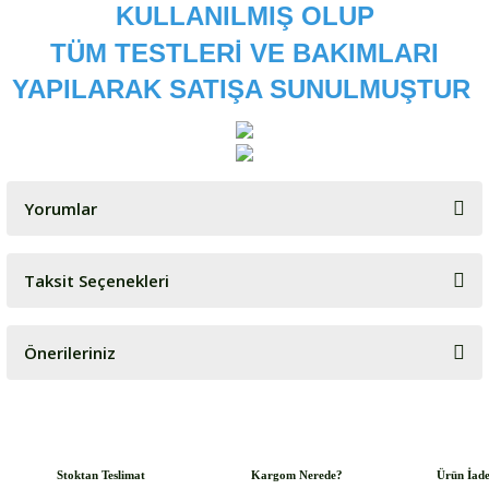
KULLANILMIŞ OLUP
TÜM TESTLERİ VE BAKIMLARI
YAPILARAK SATIŞA SUNULMUŞTUR
Yorumlar
Taksit Seçenekleri
Bu ürüne ilk yorumu siz yapın!
Önerileriniz
Yorum Yaz
Bu ürünün fiyat bilgisi, resim, ürün açıklamalarında ve diğer
konularda yetersiz gördüğünüz noktaları öneri formunu kullanarak
tarafımıza iletebilirsiniz.
Görüş ve önerileriniz için teşekkür ederiz.
Stoktan Teslimat
Kargom Nerede?
Ürün İad