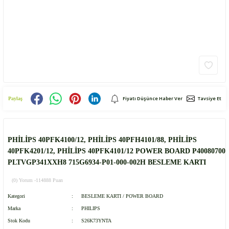
Fiyatı Düşünce Haber Ver
Tavsiye Et
Paylaş
PHİLİPS 40PFK4100/12, PHİLİPS 40PFH4101/88, PHİLİPS
40PFK4201/12, PHİLİPS 40PFK4101/12 POWER BOARD P40080700
PLTVGP341XXH8 715G6934-P01-000-002H BESLEME KARTI
(0) Yorum -
114888 Puan
Kategori
BESLEME KARTI / POWER BOARD
Marka
PHILIPS
Stok Kodu
S26K73YNTA