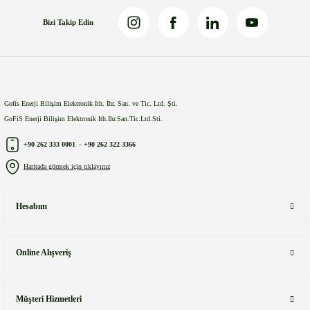
Bizi Takip Edin
Gönder
Gofis Enerji Bilişim Elektronik İth. İhr. San. ve Tic. Ltd. Şti.
GoFiS Enerji Bilişim Elektronik Ith.Ihr.San.Tic.Ltd.Sti.
+90 262 333 0001
-
+90 262 322 3366
Haritada görmek için tıklayınız
Hesabım
Online Alışveriş
Müşteri Hizmetleri