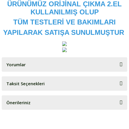
ÜRÜNÜMÜZ ORİJİNAL ÇIKMA 2.EL
KULLANILMIŞ OLUP
TÜM TESTLERİ VE BAKIMLARI
YAPILARAK SATIŞA SUNULMUŞTUR
Yorumlar
Taksit Seçenekleri
Bu ürüne ilk yorumu siz yapın!
Önerileriniz
Yorum Yaz
Bu ürünün fiyat bilgisi, resim, ürün açıklamalarında ve diğer
konularda yetersiz gördüğünüz noktaları öneri formunu kullanarak
tarafımıza iletebilirsiniz.