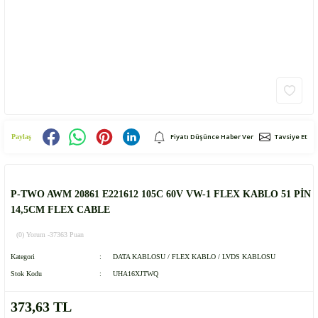
Fiyatı Düşünce Haber Ver
Tavsiye Et
Paylaş
P-TWO AWM 20861 E221612 105C 60V VW-1 FLEX KABLO 51 PİN
14,5CM FLEX CABLE
(0) Yorum -
37363 Puan
Kategori
DATA KABLOSU / FLEX KABLO / LVDS KABLOSU
Stok Kodu
UHA16XJTWQ
373,63 TL