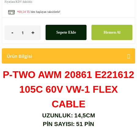
Fiyatlara KDV dahildir.
*69,54 TL
'den başlayan taksitlerle!
Sepete Ekle
Hemen Al
Ürün Bilgisi
P-TWO AWM 20861 E221612
105C 60V VW-1 FLEX
CABLE
UZUNLUK: 14,5CM
PİN SAYISI: 51 PİN