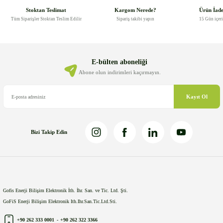
Görüş ve önerileriniz için teşekkür ederiz.
Stoktan Teslimat
Kargom Nerede?
Ürün İad
Tüm Siparişler Stoktan Teslim Edilir
Sipariş takibi yapın
15 Gün içer
Ürün resmi kalitesiz, bozuk veya görüntülenemiyor.
Ürün açıklamasında eksik bilgiler bulunuyor.
Ürün bilgilerinde hatalar bulunuyor.
E-bülten aboneliği
Ürün fiyatı diğer sitelerden daha pahalı.
Abone olun indirimleri kaçırmayın.
Bu ürüne benzer farklı alternatifler olmalı.
Kayıt Ol
Bizi Takip Edin
Gönder
Gofis Enerji Bilişim Elektronik İth. İhr. San. ve Tic. Ltd. Şti.
GoFiS Enerji Bilişim Elektronik Ith.Ihr.San.Tic.Ltd.Sti.
+90 262 333 0001
-
+90 262 322 3366