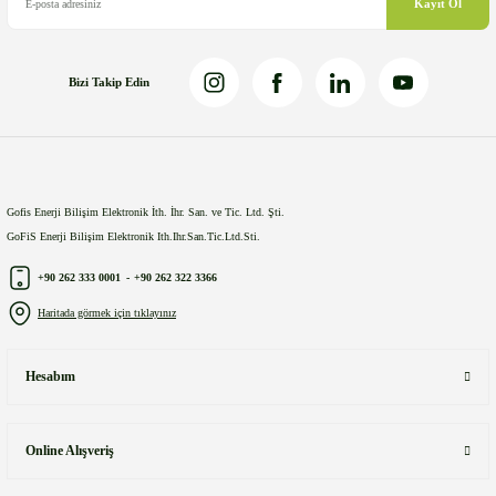
Kayıt Ol
Bizi Takip Edin
Gönder
Gofis Enerji Bilişim Elektronik İth. İhr. San. ve Tic. Ltd. Şti.
GoFiS Enerji Bilişim Elektronik Ith.Ihr.San.Tic.Ltd.Sti.
+90 262 333 0001
-
+90 262 322 3366
Haritada görmek için tıklayınız
Hesabım
Online Alışveriş