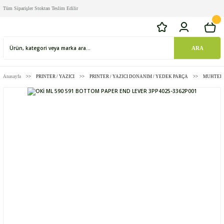
Tüm Siparişler Stoktan Teslim Edilir
ARA
Anasayfa
PRINTER / YAZICI
PRINTER / YAZICI DONANIM / YEDEK PARÇA
MUHTELİ