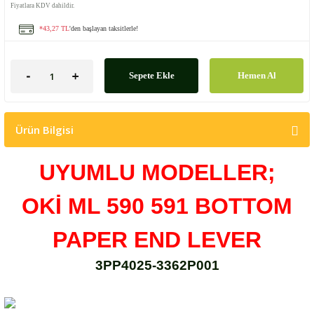
Fiyatlara KDV dahildir.
*43,27 TL
'den başlayan taksitlerle!
Sepete Ekle
Hemen Al
Ürün Bilgisi
UYUMLU MODELLER;
OKİ ML 590 591 BOTTOM
PAPER END LEVER
3PP4025-3362P001