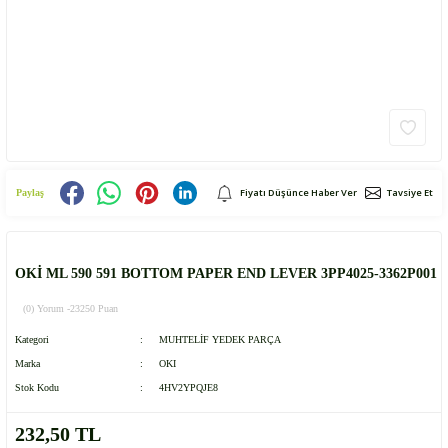
Fiyatı Düşünce Haber Ver
Tavsiye Et
Paylaş
OKİ ML 590 591 BOTTOM PAPER END LEVER 3PP4025-3362P001
(0) Yorum -
23250 Puan
Kategori
MUHTELİF YEDEK PARÇA
Marka
OKI
Stok Kodu
4HV2YPQJE8
232,50 TL