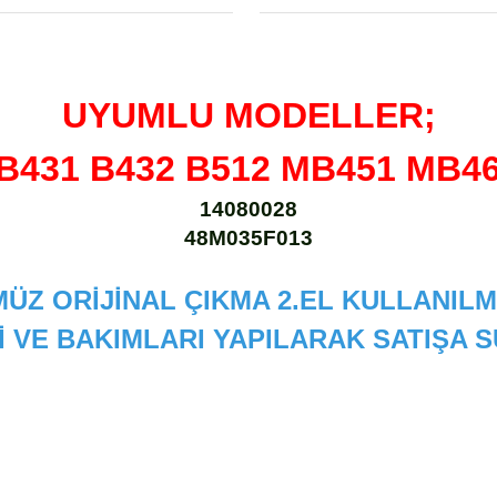
UYUMLU MODELLER;
 B431 B432 B512 MB451 MB4
14080028
48M035F013
ÜZ ORİJİNAL ÇIKMA 2.EL KULLANILM
İ VE BAKIMLARI YAPILARAK SATIŞA
 diğer konularda yetersiz gördüğünüz noktaları öneri formunu kullanarak