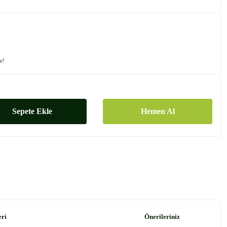
le!
Sepete Ekle
Hemen Al
eri
Önerileriniz