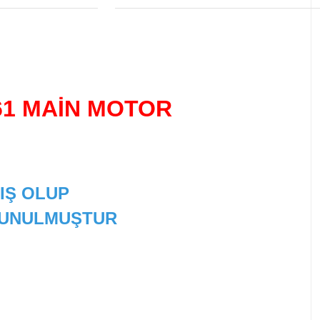
61
MAİN MOTOR
IŞ OLUP
 SUNULMUŞTUR
 tarafımıza iletebilirsiniz.