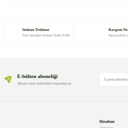
Görüş ve önerileriniz için teşekkür ederiz.
Ürün resmi kalitesiz, bozuk veya görüntülenemiyor.
Ürün açıklamasında eksik bilgiler bulunuyor.
Stoktan Teslimat
Kargom Ne
Ürün bilgilerinde hatalar bulunuyor.
Tüm Siparişler Stoktan Teslim Edilir
Sipariş takibi 
Ürün fiyatı diğer sitelerden daha pahalı.
Bu ürüne benzer farklı alternatifler olmalı.
E-bülten aboneliği
Abone olun indirimleri kaçırmayın.
Hesabım