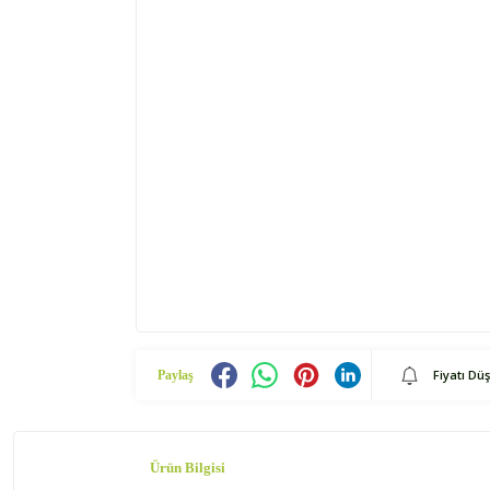
Fiyatı Dü
Paylaş
Ürün Bilgisi