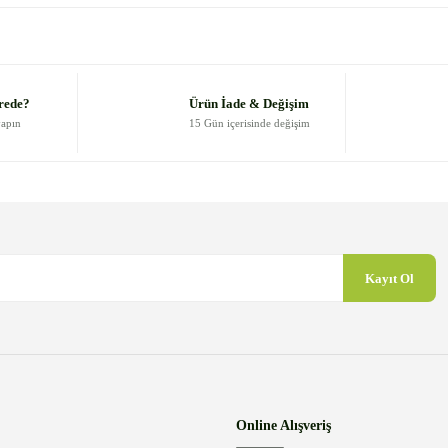
Bu ürüne ilk yorumu siz yapın!
Yorum Yaz
rede?
Ürün İade & Değişim
yapın
15 Gün içerisinde değişim
Kayıt Ol
Gönder
Online Alışveriş