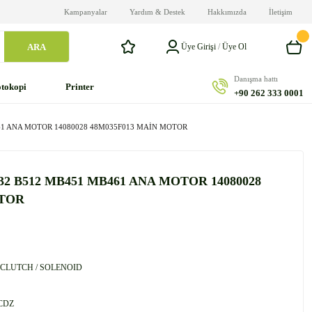
Kampanyalar
Yardım & Destek
Hakkımızda
İletişim
ARA
Üye Girişi
/
Üye Ol
Danışma hattı
tokopi
Printer
+90 262 333 0001
461 ANA MOTOR 14080028 48M035F013 MAİN MOTOR
432 B512 MB451 MB461 ANA MOTOR 14080028
OTOR
 CLUTCH / SOLENOID
CDZ