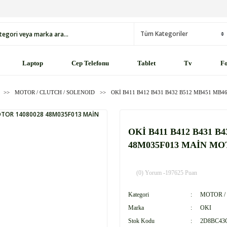
Laptop
Cep Telefonu
Tablet
Tv
Fo
MOTOR / CLUTCH / SOLENOID
OKİ B411 B412 B431 B432 B512 MB451 MB
OKİ B411 B412 B431 B
48M035F013 MAİN M
(0) Yorum -
197625 Puan
Kategori
MOTOR /
Marka
OKI
Stok Kodu
2D8BC43