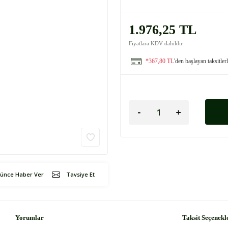
1.976,25 TL
Fiyatlara KDV dahildir.
*367,80 TL
'den başlayan taksitler
şünce Haber Ver
Tavsiye Et
Yorumlar
Taksit Seçenekl