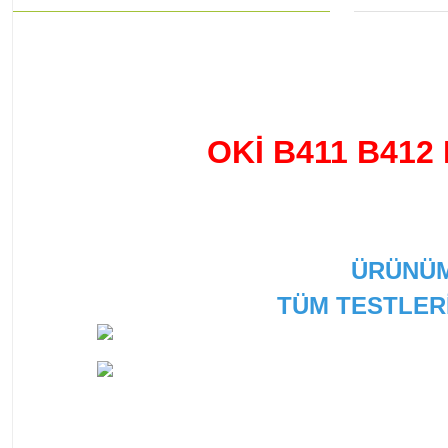
OKİ B411 B412
ÜRÜNÜM
TÜM TESTLER
Bu ürünün fiyat bilgisi, resim, ürün açıklamalarında ve