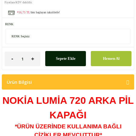
Fiyatlara KDV dahildir.
*16,75 TL
'den başlayan taksitlerle!
RENK
Sepete Ekle
Hemen Al
Ürün Bilgisi
NOKİA LUMİA 720
ARKA PİL
KAPAĞI
*ÜRÜN ÜZERİNDE KULLANIMA BAĞLI
ÇİZİKLER MEVCUTTUR*