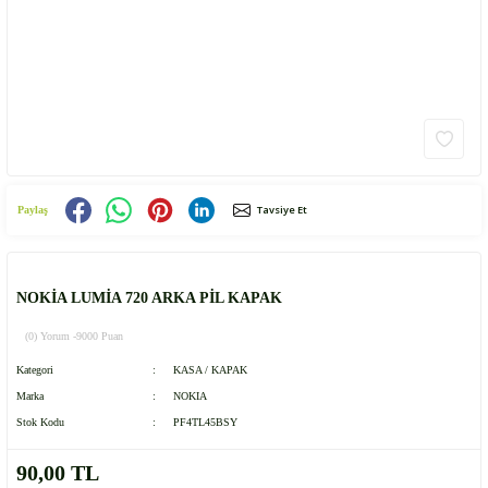
Tavsiye Et
Paylaş
NOKİA LUMİA 720 ARKA PİL KAPAK
(0) Yorum -
9000 Puan
Kategori
KASA / KAPAK
Marka
NOKIA
Stok Kodu
PF4TL45BSY
90,00 TL