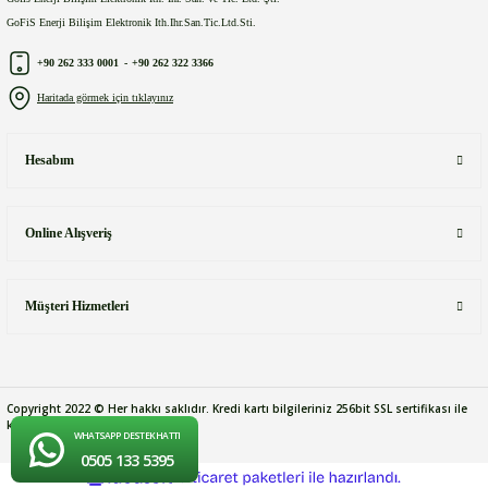
GoFiS Enerji Bilişim Elektronik Ith.Ihr.San.Tic.Ltd.Sti.
+90 262 333 0001
-
+90 262 322 3366
Haritada görmek için tıklayınız
Hesabım
Online Alışveriş
Müşteri Hizmetleri
Copyright 2022 © Her hakkı saklıdır. Kredi kartı bilgileriniz 256bit SSL sertifikası ile
korunmaktadır.
WHATSAPP DESTEK HATTI
0505 133 5395
ideasoft
ile
e-