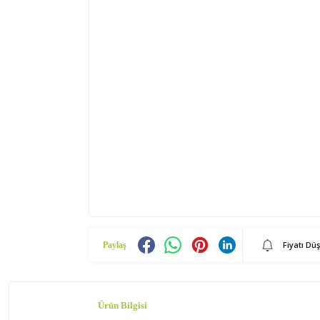
Fiyatı Dü
Paylaş
Ürün Bilgisi