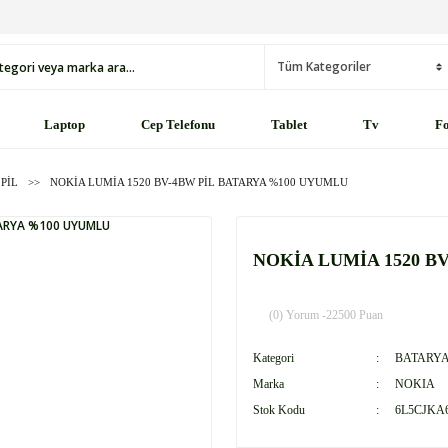
Laptop
Cep Telefonu
Tablet
Tv
Fo
 PİL
NOKİA LUMİA 1520 BV-4BW PİL BATARYA %100 UYUMLU
NOKİA LUMİA 1520 B
(0) Yorum -
22500 Puan
Kategori
BATARYA 
Marka
NOKIA
Stok Kodu
6L5CJKA