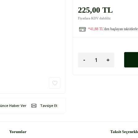
225,00 TL
Fiyatlara KDV dahildir.
*41,88 TL
'den başlayan taksitlerle
şünce Haber Ver
Tavsiye Et
Yorumlar
Taksit Seçenekl