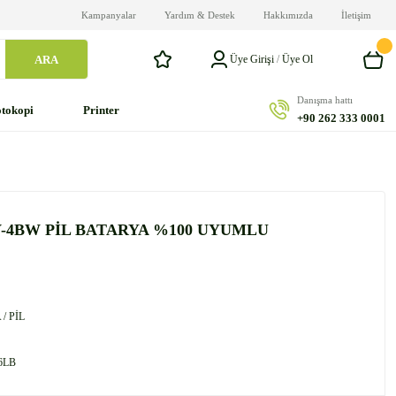
Kampanyalar
Yardım & Destek
Hakkımızda
İletişim
ARA
Üye Girişi
/
Üye Ol
Danışma hattı
tokopi
Printer
+90 262 333 0001
V-4BW PİL BATARYA %100 UYUMLU
/ PİL
6LB