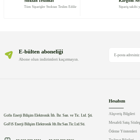
Stoktan Teslimat
Kargom Ne
Ürün bilgilerinde hatalar bulunuyor.
Tüm Siparişler Stoktan Teslim Edilir
Sipariş takibi 
Ürün fiyatı diğer sitelerden daha pahalı.
Bu ürüne benzer farklı alternatifler olmalı.
E-bülten aboneliği
Abone olun indirimleri kaçırmayın.
Hesabım
Alışveriş Bilgileri
Gofis Enerji Bilişim Elektronik İth. İhr. San. ve Tic. Ltd. Şti.
Mesafeli Satış Sözle
GoFiS Enerji Bilişim Elektronik Ith.Ihr.San.Tic.Ltd.Sti.
Ödeme Yöntemleri