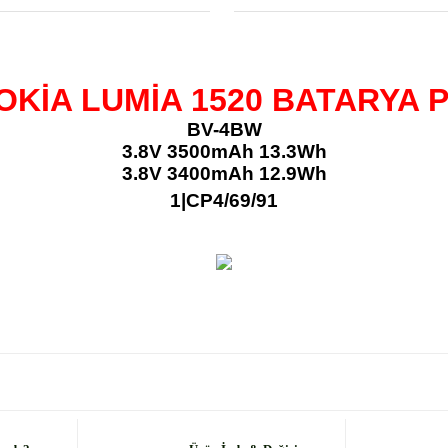
OKİA LUMİA 1520
BATARYA P
BV-4BW
3.8V
3500mAh 13.3Wh
3.8V 3400mAh 12.9Wh
1|CP4/69/91
 diğer konularda yetersiz gördüğünüz noktaları öneri formunu kullanarak
Bu ürüne ilk yorumu siz yapın!
Yorum Yaz