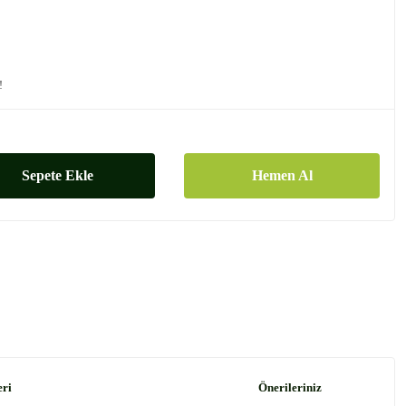
!
Sepete Ekle
Hemen Al
eri
Önerileriniz