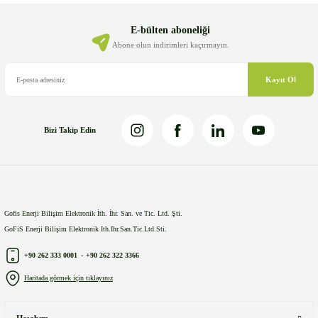
Ürün açıklamasında eksik bilgiler bulunuyor.
Ürün bilgilerinde hatalar bulunuyor.
E-bülten aboneliği
Ürün fiyatı diğer sitelerden daha pahalı.
Abone olun indirimleri kaçırmayın.
Bu ürüne benzer farklı alternatifler olmalı.
Kayıt Ol
Bizi Takip Edin
Gönder
Gofis Enerji Bilişim Elektronik İth. İhr. San. ve Tic. Ltd. Şti.
GoFiS Enerji Bilişim Elektronik Ith.Ihr.San.Tic.Ltd.Sti.
+90 262 333 0001
-
+90 262 322 3366
Haritada görmek için tıklayınız