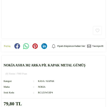
Fiyatı Düşünce Haber Ver
Tavsiye Et
Paylaş
NOKİA ASHA 302 ARKA PİL KAPAK METAL GÜMÜŞ
(0) Yorum -
7980 Puan
Kategori
KASA / KAPAK
Marka
NOKIA
Stok Kodu
RC1Z1W1XP4
79,80 TL