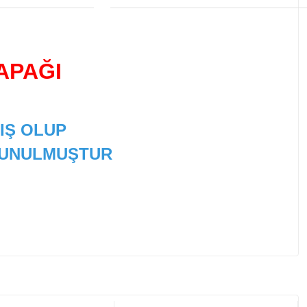
APAĞI
IŞ OLUP
 SUNULMUŞTUR
 tarafımıza iletebilirsiniz.