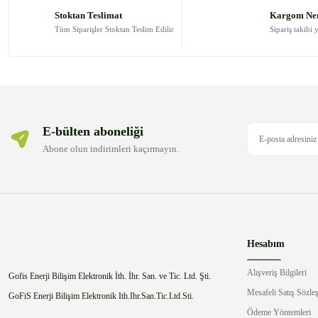
Ürün açıklamasında eksik bilgiler bulunuyor.
Stoktan Teslimat
Kargom Ne
Ürün bilgilerinde hatalar bulunuyor.
Tüm Siparişler Stoktan Teslim Edilir
Sipariş takibi 
Ürün fiyatı diğer sitelerden daha pahalı.
Bu ürüne benzer farklı alternatifler olmalı.
E-bülten aboneliği
Abone olun indirimleri kaçırmayın.
Hesabım
Alışveriş Bilgileri
Gofis Enerji Bilişim Elektronik İth. İhr. San. ve Tic. Ltd. Şti.
Mesafeli Satış Sözle
GoFiS Enerji Bilişim Elektronik Ith.Ihr.San.Tic.Ltd.Sti.
Ödeme Yöntemleri