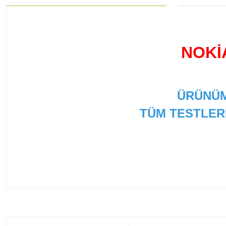
NOKİ
ÜRÜNÜM
TÜM TESTLER
Bu ürünün fiyat bilgisi, resim, ürün açıklamalarında ve
Görüş ve önerileriniz için teşekkür ederiz.
Ürün resmi kalitesiz, bozuk veya görüntülenemiyor.