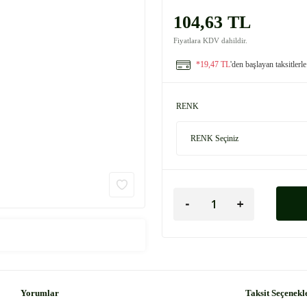
104,63 TL
Fiyatlara KDV dahildir.
*19,47 TL
'den başlayan taksitlerle
RENK
Yorumlar
Taksit Seçenekl