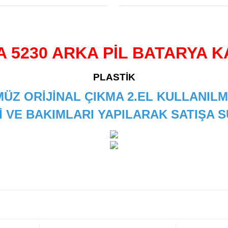
A 5230 ARKA PİL BATARYA K
PLASTİK
ÜZ ORİJİNAL ÇIKMA 2.EL KULLANILM
İ VE BAKIMLARI YAPILARAK SATIŞA
 diğer konularda yetersiz gördüğünüz noktaları öneri formunu kullanarak
Bu ürüne ilk yorumu siz yapın!