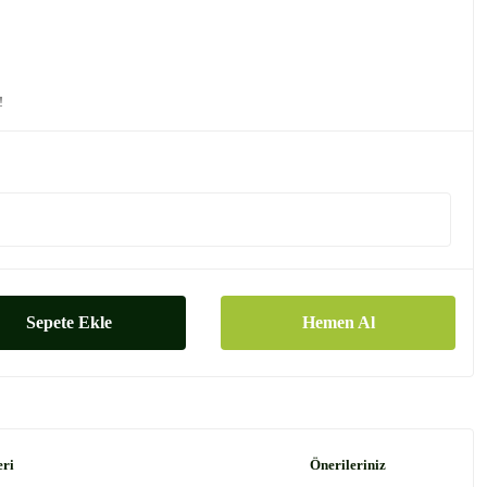
!
Sepete Ekle
Hemen Al
eri
Önerileriniz