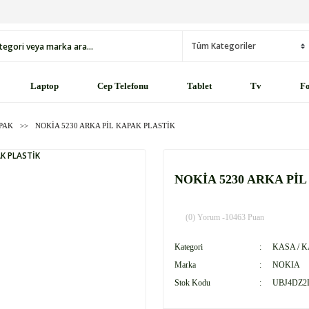
Laptop
Cep Telefonu
Tablet
Tv
Fo
APAK
NOKİA 5230 ARKA PİL KAPAK PLASTİK
NOKİA 5230 ARKA Pİ
(0) Yorum -
10463 Puan
Kategori
KASA / 
Marka
NOKIA
Stok Kodu
UBJ4DZ2