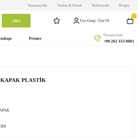
Kampanyalar
Yardım & Destek
Hakkımızda
İletişim
ARA
Üye Girişi
/
Üye Ol
Danışma hattı
tokopi
Printer
+90 262 333 0001
L KAPAK PLASTİK
KAPAK
DE8