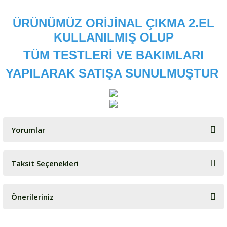
ÜRÜNÜMÜZ ORİJİNAL ÇIKMA 2.EL
KULLANILMIŞ OLUP
TÜM TESTLERİ VE BAKIMLARI
YAPILARAK SATIŞA SUNULMUŞTUR
Yorumlar
Taksit Seçenekleri
Bu ürüne ilk yorumu siz yapın!
Önerileriniz
Yorum Yaz
Bu ürünün fiyat bilgisi, resim, ürün açıklamalarında ve diğer