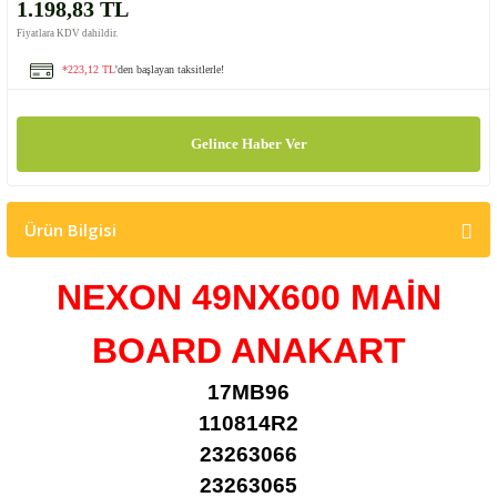
1.198,83 TL
Fiyatlara KDV dahildir.
*223,12 TL
'den başlayan taksitlerle!
Gelince Haber Ver
Ürün Bilgisi
NEXON 49NX600 MAİN
BOARD ANAKART
17MB96
110814R2
23263066
23263065