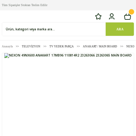
Tüm Siparişler Stoktan Teslim Edilir
ARA
Anasayfa
TELEVİZYON
TV YEDEK PARÇA
ANAKART / MAIN BOARD
NEXON 