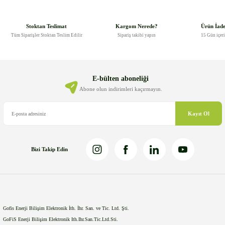
konularda yetersiz gördüğünüz noktaları öneri formunu kullanarak
tarafımıza iletebilirsiniz.
Görüş ve önerileriniz için teşekkür ederiz.
Stoktan Teslimat
Kargom Nerede?
Ürün İad
Tüm Siparişler Stoktan Teslim Edilir
Sipariş takibi yapın
15 Gün içer
Ürün resmi kalitesiz, bozuk veya görüntülenemiyor.
Ürün açıklamasında eksik bilgiler bulunuyor.
Ürün bilgilerinde hatalar bulunuyor.
E-bülten aboneliği
Ürün fiyatı diğer sitelerden daha pahalı.
Abone olun indirimleri kaçırmayın.
Bu ürüne benzer farklı alternatifler olmalı.
Kayıt Ol
Bizi Takip Edin
Gönder
Gofis Enerji Bilişim Elektronik İth. İhr. San. ve Tic. Ltd. Şti.
GoFiS Enerji Bilişim Elektronik Ith.Ihr.San.Tic.Ltd.Sti.