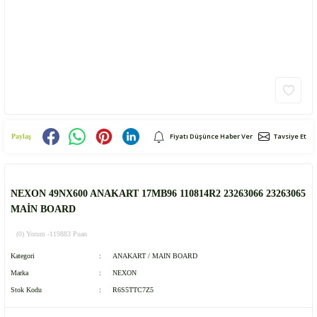
Fiyatı Düşünce Haber Ver
Tavsiye Et
Paylaş
NEXON 49NX600 ANAKART 17MB96 110814R2 23263066 23263065
MAİN BOARD
(0) Yorum -
119883 Puan
Kategori
ANAKART / MAIN BOARD
Marka
NEXON
Stok Kodu
R6S5TTC7Z5