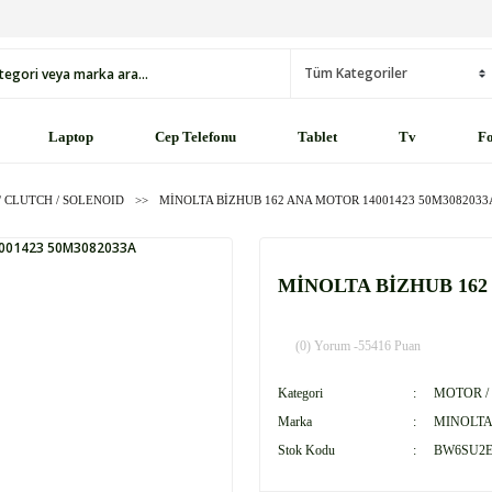
Laptop
Cep Telefonu
Tablet
Tv
Fo
 CLUTCH / SOLENOID
MİNOLTA BİZHUB 162 ANA MOTOR 14001423 50M3082033
MİNOLTA BİZHUB 162 
(0) Yorum -
55416 Puan
Kategori
MOTOR /
Marka
MINOLT
Stok Kodu
BW6SU2