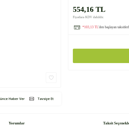
554,16 TL
Fiyatlara KDV dahildir.
*103,13 TL
'den başlayan taksitler
şünce Haber Ver
Tavsiye Et
Yorumlar
Taksit Seçenekl