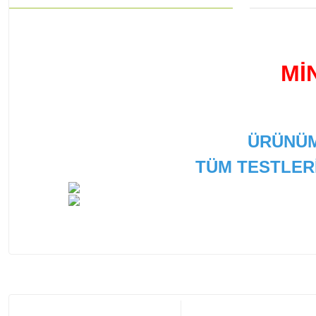
Mİ
ÜRÜNÜM
TÜM TESTLER
Bu ürünün fiyat bilgisi, resim, ürün açıklamalarında ve
Görüş ve önerileriniz için teşekkür ederiz.
Ürün resmi kalitesiz, bozuk veya görüntülenemiyor.
Ürün açıklamasında eksik bilgiler bulunuyor.