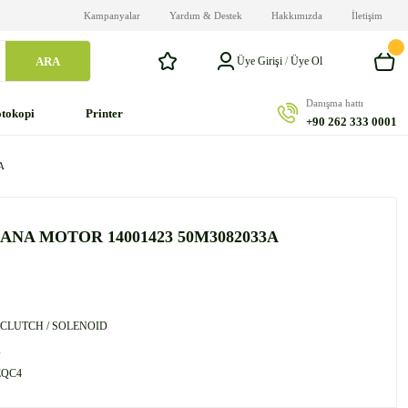
Kampanyalar
Yardım & Destek
Hakkımızda
İletişim
ARA
Üye Girişi
/
Üye Ol
Danışma hattı
tokopi
Printer
+90 262 333 0001
A
ANA MOTOR 14001423 50M3082033A
 CLUTCH / SOLENOID
A
EQC4