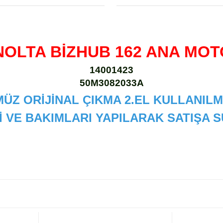
NOLTA BİZHUB 162 ANA MO
14001423
50M3082033A
ÜZ ORİJİNAL ÇIKMA 2.EL KULLANILM
İ VE BAKIMLARI YAPILARAK SATIŞA
 diğer konularda yetersiz gördüğünüz noktaları öneri formunu kullanarak
Bu ürüne ilk yorumu siz yapın!
Yorum Yaz