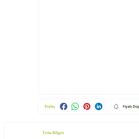
Fiyatı Dü
Paylaş
Ürün Bilgisi