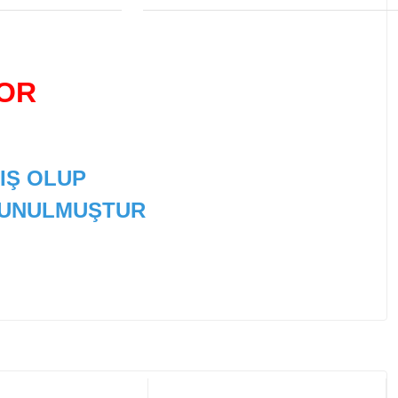
TOR
IŞ OLUP
 SUNULMUŞTUR
 tarafımıza iletebilirsiniz.