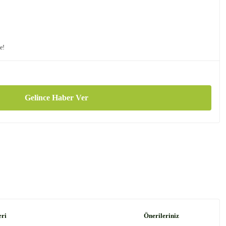
le!
Gelince Haber Ver
eri
Önerileriniz