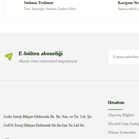
Stoktan Teslimat
Kargom Ne
Ürün bilgilerinde hatalar bulunuyor.
Tüm Siparişler Stoktan Teslim Edilir
Sipariş takibi 
Ürün fiyatı diğer sitelerden daha pahalı.
Bu ürüne benzer farklı alternatifler olmalı.
E-bülten aboneliği
Abone olun indirimleri kaçırmayın.
Hesabım
Alışveriş Bilgileri
Gofis Enerji Bilişim Elektronik İth. İhr. San. ve Tic. Ltd. Şti.
Mesafeli Satış Sözle
GoFiS Enerji Bilişim Elektronik Ith.Ihr.San.Tic.Ltd.Sti.
Ödeme Yöntemleri