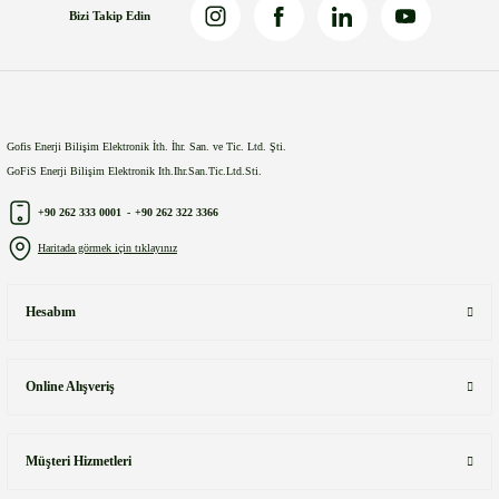
Bizi Takip Edin
Gönder
Gofis Enerji Bilişim Elektronik İth. İhr. San. ve Tic. Ltd. Şti.
GoFiS Enerji Bilişim Elektronik Ith.Ihr.San.Tic.Ltd.Sti.
+90 262 333 0001
-
+90 262 322 3366
Haritada görmek için tıklayınız
Hesabım
Online Alışveriş
Müşteri Hizmetleri