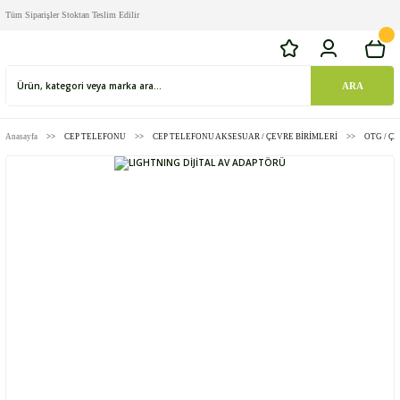
Tüm Siparişler Stoktan Teslim Edilir
ARA
Anasayfa
CEP TELEFONU
CEP TELEFONU AKSESUAR / ÇEVRE BİRİMLERİ
OTG / Ç