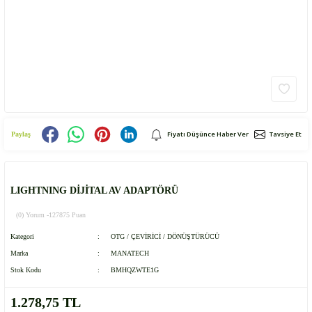
Fiyatı Düşünce Haber Ver
Tavsiye Et
Paylaş
LIGHTNING DİJİTAL AV ADAPTÖRÜ
(0) Yorum -
127875 Puan
Kategori
OTG / ÇEVİRİCİ / DÖNÜŞTÜRÜCÜ
Marka
MANATECH
Stok Kodu
BMHQZWTE1G
1.278,75 TL