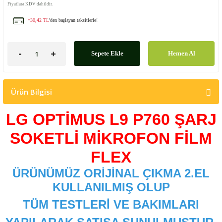
Fiyatlara KDV dahildir.
*30,42 TL
'den başlayan taksitlerle!
Sepete Ekle
Hemen Al
Ürün Bilgisi
LG OPTİMUS L9 P760 ŞARJ
SOKETLİ MİKROFON FİLM
FLEX
ÜRÜNÜMÜZ ORİJİNAL ÇIKMA 2.EL
KULLANILMIŞ OLUP
TÜM TESTLERİ VE BAKIMLARI