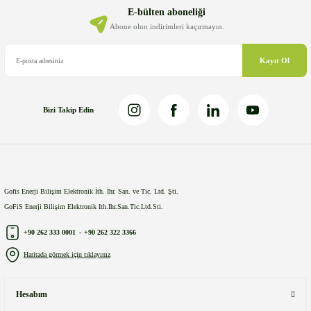
Ürün bilgilerinde hatalar bulunuyor.
E-bülten aboneliği
Ürün fiyatı diğer sitelerden daha pahalı.
Abone olun indirimleri kaçırmayın.
Bu ürüne benzer farklı alternatifler olmalı.
Kayıt Ol
Bizi Takip Edin
Gönder
Gofis Enerji Bilişim Elektronik İth. İhr. San. ve Tic. Ltd. Şti.
GoFiS Enerji Bilişim Elektronik Ith.Ihr.San.Tic.Ltd.Sti.
+90 262 333 0001
-
+90 262 322 3366
Haritada görmek için tıklayınız
Hesabım