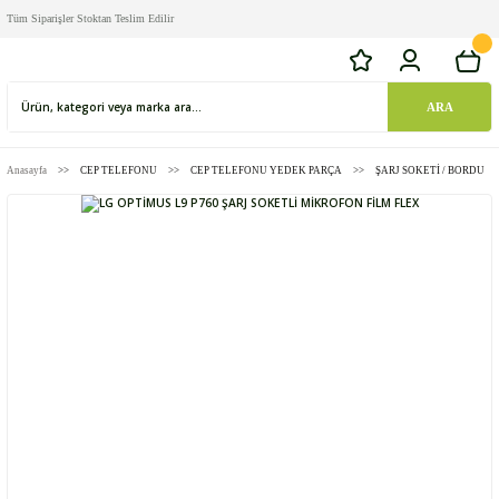
Tüm Siparişler Stoktan Teslim Edilir
ARA
Anasayfa
CEP TELEFONU
CEP TELEFONU YEDEK PARÇA
ŞARJ SOKETİ / BORDU