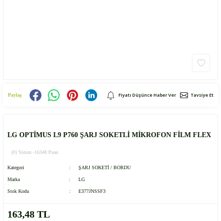
Fiyatı Düşünce Haber Ver
Tavsiye Et
Paylaş
LG OPTİMUS L9 P760 ŞARJ SOKETLİ MİKROFON FİLM FLEX
(0) Yorum -
16348 Puan
Kategori
ŞARJ SOKETİ / BORDU
Marka
LG
Stok Kodu
E377JNSSF3
163,48 TL