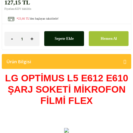
127,15 TL
Fiyatlara KDV dahildir.
*23,66 TL
'den başlayan taksitlerle!
Sepete Ekle
Hemen Al
Ürün Bilgisi
LG OPTİMUS L5 E612 E610
ŞARJ SOKETİ MİKROFON
FİLMİ FLEX