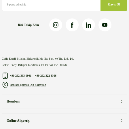
Kayıt Ol
Bizi Takip Edin
Gönder
Gofis Enerji Bilişim Elektronik İth. İhr. San. ve Tic. Ltd. Şti.
GoFiS Enerji Bilişim Elektronik Ith.Ihr.San.Tic.Ltd.Sti.
+90 262 333 0001
-
+90 262 322 3366
Haritada görmek için tıklayınız
Hesabım
Online Alışveriş