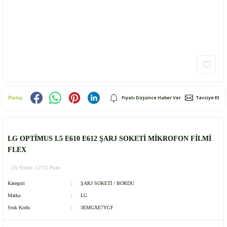
Fiyatı Düşünce Haber Ver
Tavsiye Et
Paylaş
LG OPTİMUS L5 E610 E612 ŞARJ SOKETİ MİKROFON FİLMİ
FLEX
(0) Yorum -
12715 Puan
Kategori
ŞARJ SOKETİ / BORDU
Marka
LG
Stok Kodu
3EMGXE7YCF