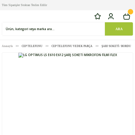
Tüm Siparişler Stoktan Teslim Edilir
ARA
Anasayfa
CEP TELEFONU
CEP TELEFONU YEDEK PARÇA
ŞARJ SOKETİ / BORDU