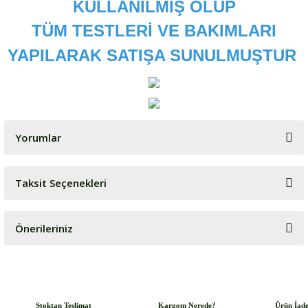
KULLANILMIŞ OLUP
TÜM TESTLERİ VE BAKIMLARI
YAPILARAK SATIŞA SUNULMUŞTUR
Yorumlar
Taksit Seçenekleri
Bu ürüne ilk yorumu siz yapın!
Önerileriniz
Yorum Yaz
Bu ürünün fiyat bilgisi, resim, ürün açıklamalarında ve diğer
konularda yetersiz gördüğünüz noktaları öneri formunu kullanarak
tarafımıza iletebilirsiniz.
Görüş ve önerileriniz için teşekkür ederiz.
Stoktan Teslimat
Kargom Nerede?
Ürün İad