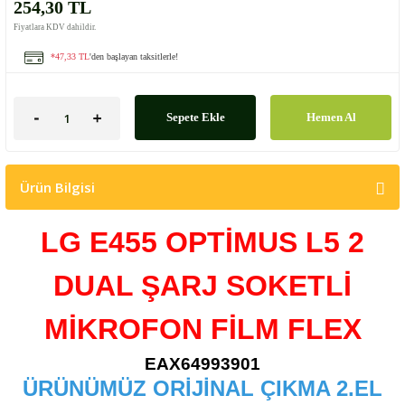
254,30 TL
Fiyatlara KDV dahildir.
*47,33 TL
'den başlayan taksitlerle!
Sepete Ekle
Hemen Al
Ürün Bilgisi
LG E455 OPTİMUS L5 2
DUAL ŞARJ SOKETLİ
MİKROFON FİLM FLEX
EAX64993901
ÜRÜNÜMÜZ ORİJİNAL ÇIKMA 2.EL