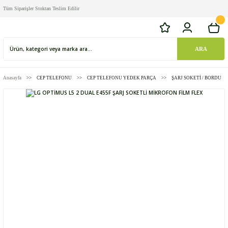
Tüm Siparişler Stoktan Teslim Edilir
ARA
Anasayfa
CEP TELEFONU
CEP TELEFONU YEDEK PARÇA
ŞARJ SOKETİ / BORDU