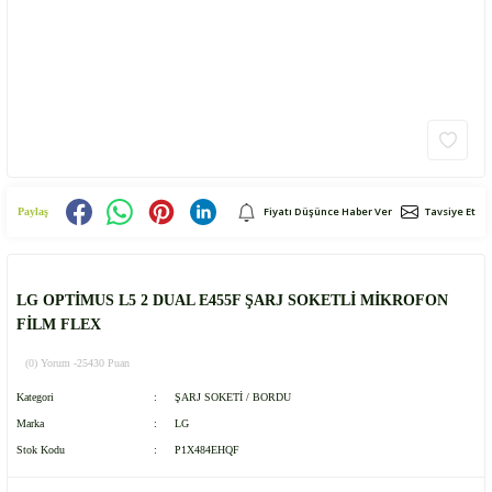
Fiyatı Düşünce Haber Ver
Tavsiye Et
Paylaş
LG OPTİMUS L5 2 DUAL E455F ŞARJ SOKETLİ MİKROFON
FİLM FLEX
(0) Yorum -
25430 Puan
Kategori
ŞARJ SOKETİ / BORDU
Marka
LG
Stok Kodu
P1X484EHQF