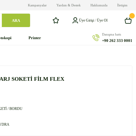
Kampanyalar
Yardım & Destek
Hakkımızda
İletişim
ARA
Üye Girişi
/
Üye Ol
Danışma hattı
tokopi
Printer
+90 262 333 0001
ŞARJ SOKETİ FİLM FLEX
KETİ / BORDU
YDRA