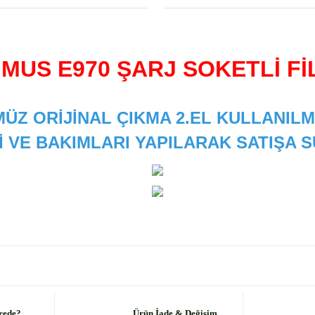
İMUS E970 ŞARJ SOKETLİ Fİ
ÜZ ORİJİNAL ÇIKMA 2.EL KULLANILM
İ VE BAKIMLARI YAPILARAK SATIŞA
 diğer konularda yetersiz gördüğünüz noktaları öneri formunu kullanarak
Bu ürüne ilk yorumu siz yapın!
Yorum Yaz
rede?
Ürün İade & Değişim