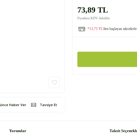
73,89 TL
Fiyatlara KDV dahildir.
*13,75 TL
'den başlayan taksitlerle
şünce Haber Ver
Tavsiye Et
Yorumlar
Taksit Seçenekl