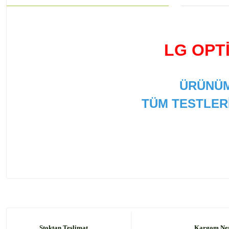
LG OPT
ÜRÜNÜM
TÜM TESTLER
Bu ürünün fiyat bilgisi, resim, ürün açıklamalarında ve
Görüş ve önerileriniz için teşekkür ederiz.
Ürün resmi kalitesiz, bozuk veya görüntülenemiyor.
Ürün açıklamasında eksik bilgiler bulunuyor.
Stoktan Teslimat
Kargom Ne