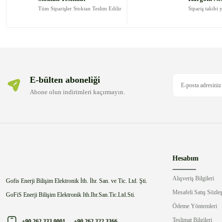
Ürün bilgilerinde hatalar bulunuyor.
Tüm Siparişler Stoktan Teslim Edilir
Sipariş takibi 
Ürün fiyatı diğer sitelerden daha pahalı.
Bu ürüne benzer farklı alternatifler olmalı.
E-bülten aboneliği
Abone olun indirimleri kaçırmayın.
Hesabım
Alışveriş Bilgileri
Gofis Enerji Bilişim Elektronik İth. İhr. San. ve Tic. Ltd. Şti.
Mesafeli Satış Sözle
GoFiS Enerji Bilişim Elektronik Ith.Ihr.San.Tic.Ltd.Sti.
Ödeme Yöntemleri
Teslimat Bilgileri
+90 262 333 0001
-
+90 262 322 3366