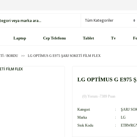
Laptop
Cep Telefonu
Tablet
Tv
Fo
Tİ / BORDU
LG OPTİMUS G E975 ŞARJ SOKETİ FİLM FLEX
LG OPTİMUS G E975 
(0) Yorum -
7389 Puan
Kategori
ŞARJ SO
Marka
LG
Stok Kodu
ETRWRG