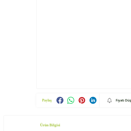
Fiyatı Dü
Paylaş
Ürün Bilgisi