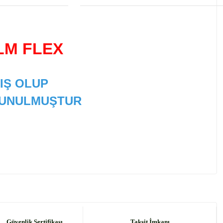
LM FLEX
IŞ OLUP
 SUNULMUŞTUR
 tarafımıza iletebilirsiniz.
Güvenlik Sertifikası
Taksit İmkanı