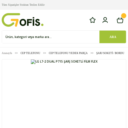
Tüm Siparişler Stoktan Teslim Edilir
ARA
Anasayfa
CEP TELEFONU
CEP TELEFONU YEDEK PARÇA
ŞARJ SOKETİ / BORDU