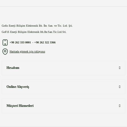
Gönder
Gofis Enerji Bilişim Elektronik İth. İhr. San. ve Tic. Ltd. Şti.
GoFiS Enerji Bilişim Elektronik Ith.Ihr.San.Tic.Ltd.Sti.
+90 262 333 0001
-
+90 262 322 3366
Haritada görmek için tıklayınız
Hesabım
Online Alışveriş
Müşteri Hizmetleri