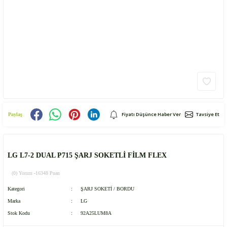
Fiyatı Düşünce Haber Ver
Tavsiye Et
Paylaş
LG L7-2 DUAL P715 ŞARJ SOKETLİ FİLM FLEX
(0) Yorum -
16348 Puan
Kategori
ŞARJ SOKETİ / BORDU
Marka
LG
Stok Kodu
92A25LUM8A