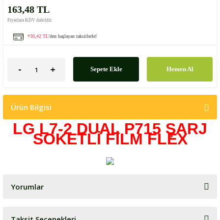
163,48 TL
Fiyatlara KDV dahildir.
*30,42 TL
'den başlayan taksitlerle!
Sepete Ekle
Hemen Al
Ürün Bilgisi
LG L7-2 DUAL P715 ŞARJ
SOKETLİ FİLM FLEX
Yorumlar
Taksit Seçenekleri