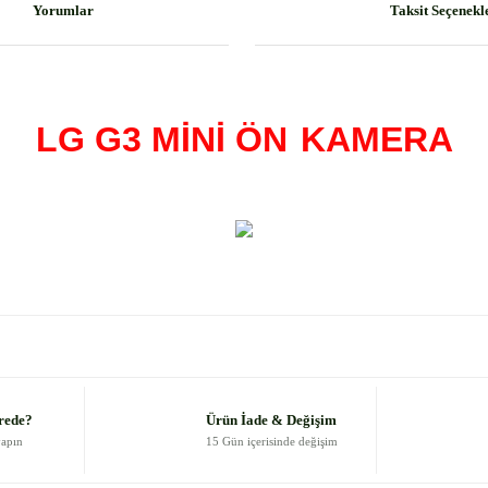
Yorumlar
Taksit Seçenekl
LG G3 MİNİ ÖN
KAMERA
 diğer konularda yetersiz gördüğünüz noktaları öneri formunu kullanarak
Bu ürüne ilk yorumu siz yapın!
Yorum Yaz
rede?
Ürün İade & Değişim
yapın
15 Gün içerisinde değişim