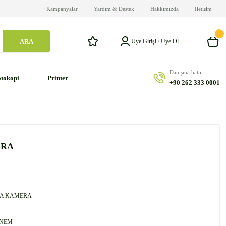
Kampanyalar
Yardım & Destek
Hakkımızda
İletişim
ARA
Üye Girişi
/
Üye Ol
Danışma hattı
tokopi
Printer
+90 262 333 0001
ERA
KA KAMERA
6NEM