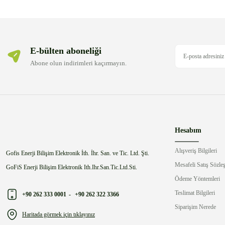
Bu ürüne benzer farklı alternatifler olmalı.
E-bülten aboneliği
Abone olun indirimleri kaçırmayın.
Hesabım
Alışveriş Bilgileri
Gofis Enerji Bilişim Elektronik İth. İhr. San. ve Tic. Ltd. Şti.
Mesafeli Satış Sözle
GoFiS Enerji Bilişim Elektronik Ith.Ihr.San.Tic.Ltd.Sti.
Ödeme Yöntemleri
Teslimat Bilgileri
+90 262 333 0001
-
+90 262 322 3366
Siparişim Nerede
Haritada görmek için tıklayınız