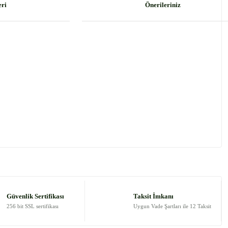
eri
Önerileriniz
 tarafımıza iletebilirsiniz.
Güvenlik Sertifikası
Taksit İmkanı
256 bit SSL sertifikası
Uygun Vade Şartları ile 12 Taksit