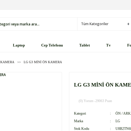
Laptop
Cep Telefonu
Tablet
Tv
Fo
A KAMERA
LG G3 MİNİ ÖN KAMERA
LG G3 MİNİ ÖN KAM
(0) Yorum -
29063 Puan
Kategori
ÖN / AR
Marka
LG
Stok Kodu
U8B2TN