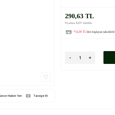
290,63 TL
Fiyatlara KDV dahildir.
*54,09 TL
'den başlayan taksitlerle
şünce Haber Ver
Tavsiye Et