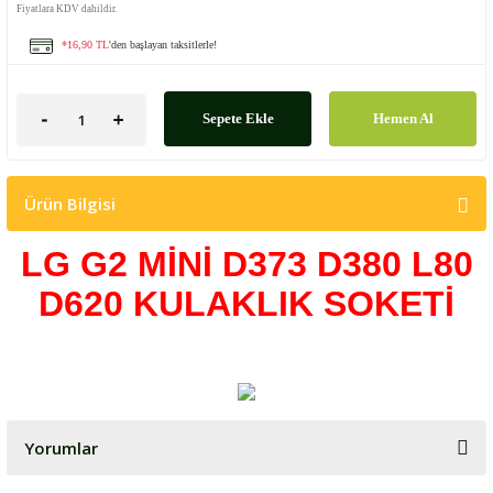
Fiyatlara KDV dahildir.
*16,90 TL
'den başlayan taksitlerle!
Sepete Ekle
Hemen Al
Ürün Bilgisi
LG G2 MİNİ D373 D380 L80
D620
KULAKLIK SOKETİ
Yorumlar