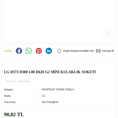
Fiyatı Düşünce Haber Ver
Tavsiye Et
Paylaş
LG D373 D380 L80 D620 G2 MİNİ KULAKLIK SOKETİ
(0) Yorum -
9082 Puan
Kategori
MUHTELİF YEDEK PARÇA
Marka
LG
Stok Kodu
NLCT45QBG8
90,82 TL