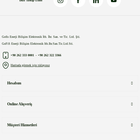
Bizi Takip Edin
Gönder
Gofis Enerji Bilişim Elektronik İth. İhr. San. ve Tic. Ltd. Şti.
GoFiS Enerji Bilişim Elektronik Ith.Ihr.San.Tic.Ltd.Sti.
+90 262 333 0001
-
+90 262 322 3366
Haritada görmek için tıklayınız
Hesabım
Online Alışveriş
Müşteri Hizmetleri