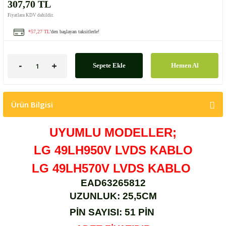
307,70 TL
Fiyatlara KDV dahildir.
*57,27 TL
'den başlayan taksitlerle!
Sepete Ekle
Hemen Al
Ürün Bilgisi
UYUMLU MODELLER;
LG 49LH950V LVDS KABLO
LG 49LH570V LVDS KABLO
EAD63265812
UZUNLUK: 25,5CM
PİN SAYISI: 51 PİN