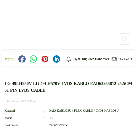
Fiyatı Düşünce Haber Ver
Tavsiye Et
Paylaş
LG 49LH950V LG 49LH570V LVDS KABLO EAD63265812 25,5CM
51 PİN LVDS CABLE
(0) Yorum -
30770 Puan
Kategori
DATA KABLOSU / FLEX KABLO / LVDS KABLOSU
Marka
LG
Stok Kodu
69KWFST9EY