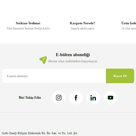
Bu ürünün fiyat bilgisi, resim, ürün açıklamalarında ve diğer
konularda yetersiz gördüğünüz noktaları öneri formunu kullanarak
tarafımıza iletebilirsiniz.
Görüş ve önerileriniz için teşekkür ederiz.
Stoktan Teslimat
Kargom Nerede?
Ürün İad
Tüm Siparişler Stoktan Teslim Edilir
Sipariş takibi yapın
15 Gün içer
Ürün resmi kalitesiz, bozuk veya görüntülenemiyor.
Ürün açıklamasında eksik bilgiler bulunuyor.
Ürün bilgilerinde hatalar bulunuyor.
E-bülten aboneliği
Ürün fiyatı diğer sitelerden daha pahalı.
Abone olun indirimleri kaçırmayın.
Bu ürüne benzer farklı alternatifler olmalı.
Kayıt Ol
Bizi Takip Edin
Gönder
Gofis Enerji Bilişim Elektronik İth. İhr. San. ve Tic. Ltd. Şti.